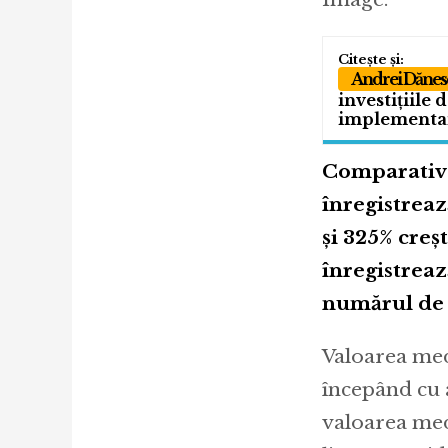
Andrei Dănes
investițiile 
implementar
Comparativ 
înregistreaz
și 325% creș
înregistreaz
numărul de u
Valoarea med
începând cu 
valoarea med