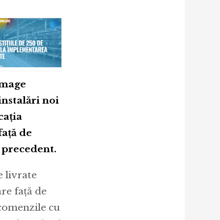
Image
nstalări noi
cația
față de
l precedent.
 livrate
re față de
 comenzile cu