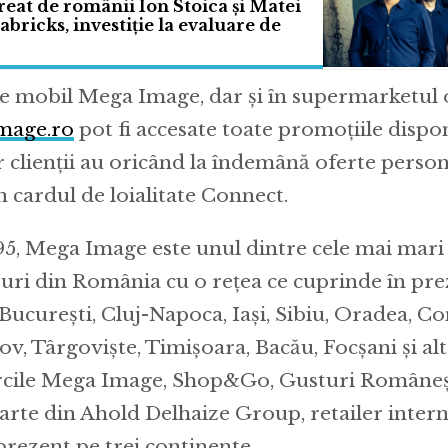
reat de românii Ion Stoica și Matei
abricks, investiție la evaluare de
 de mobil Mega Image, dar și în supermarketul 
mage.ro
pot fi accesate toate promoțiile disponi
r clienții au oricând la îndemână oferte person
 cardul de loialitate Connect.
95, Mega Image este unul dintre cele mai mari 
ri din România cu o reţea ce cuprinde în pre
ucureşti, Cluj-Napoca, Iași, Sibiu, Oradea, Co
şov, Târgovişte, Timișoara, Bacău, Focșani şi al
ărcile Mega Image, Shop&Go, Gusturi Româneș
arte din Ahold Delhaize Group, retailer intern
prezent pe trei continente.