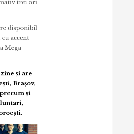
mativ trei ori
re disponibil
, cu accent
ipa Mega
zine și are
ști, Brașov,
, precum și
oluntari,
roești.