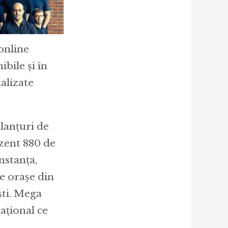
online
bile și în
alizate
lanțuri de
zent 880 de
nstanţa,
te oraşe din
ti. Mega
aţional ce