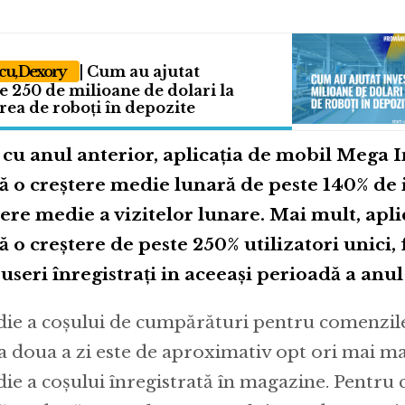
cu, Dexory
| Cum au ajutat
de 250 de milioane de dolari la
ea de roboți în depozite
cu anul anterior, aplicația de mobil Mega 
ă o creștere medie lunară de peste 140% de i
tere medie a vizitelor lunare. Mai mult, apli
ă o creștere de peste 250% utilizatori unici, 
seri înregistrați in aceeași perioadă a anu
ie a coșului de cumpărături pentru comenzile
a doua a zi este de aproximativ opt ori mai ma
ie a coșului înregistrată în magazine. Pentru