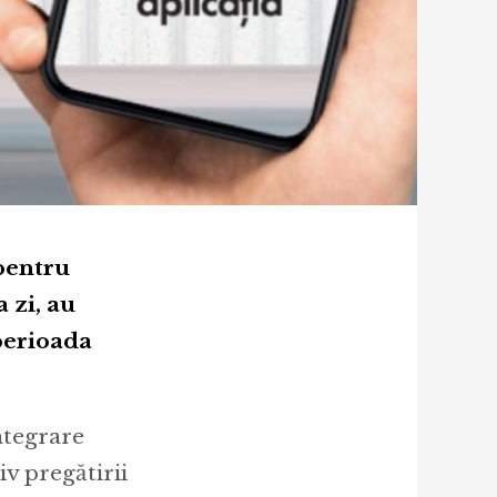
 pentru
 zi, au
perioada
ntegrare
iv pregătirii