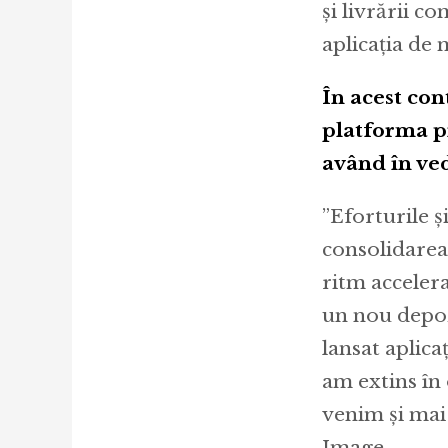
și livrării c
aplicația de
În acest con
platforma pr
având în ved
”Eforturile ș
consolidarea
ritm accelera
un nou depoz
lansat aplica
am extins în 
venim și mai
Image.