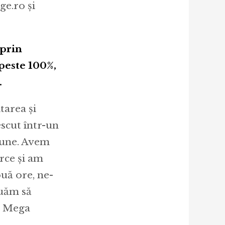
ge.ro și
 prin
 peste 100%,
.
tarea și
scut într-un
 bune. Avem
rce și am
ouă ore, ne-
nuăm să
O Mega