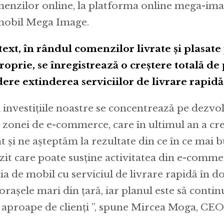
omenzilor online, la platforma online mega-ima
 mobil Mega Image.
text, în rândul comenzilor livrate și plasate
oprie, se înregistrează o creștere totală de
ere extinderea serviciilor de livrare rapidă
i investițiile noastre se concentrează pe dezvol
 zonei de e-commerce, care în ultimul an a cre
t și ne așteptăm la rezultate din ce în ce mai
it care poate susține activitatea din e-comme
ţia de mobil cu serviciul de livrare rapidă în d
oraşele mari din ţară, iar planul este să conti
 aproape de clienți ”, spune Mircea Moga, CE