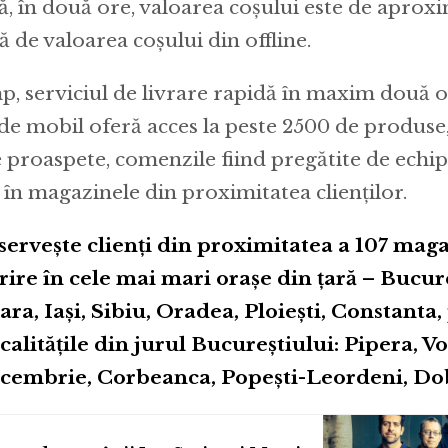
ă, în două ore, valoarea coșului este de aproxi
 de valoarea coșului din offline.
mp, serviciul de livrare rapidă în maxim două o
 de mobil oferă acces la peste 2500 de produse
 proaspete, comenzile fiind pregătite de ech
în magazinele din proximitatea clienților.
servește clienți din proximitatea a 107 maga
re în cele mai mari orașe din țară – Bucure
ara, Iași, Sibiu, Oradea, Ploiești, Constanta
ocalitățile din jurul Bucureștiului: Pipera, V
ecembrie, Corbeanca, Popești-Leordeni, Dob