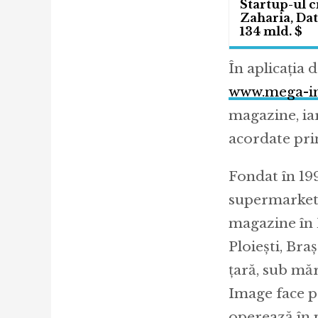
Startup-ul c
Zaharia, Dat
134 mld. $
În aplicația
www.mega-i
magazine, ia
acordate prin
Fondat în 19
supermarketu
magazine în B
Ploieşti, Bra
ţară, sub m
Image face p
operează în 