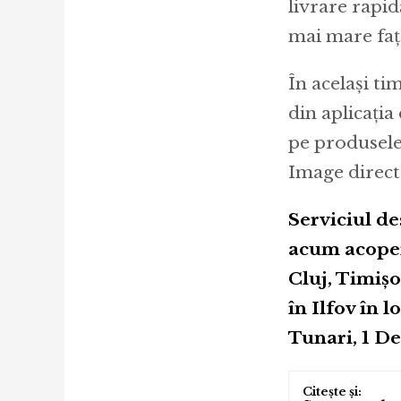
livrare rapid
mai mare față
În același ti
din aplicația
pe produsele
Image direct 
Serviciul de
acum acoperi
Cluj, Timișo
în Ilfov în l
Tunari, 1 D