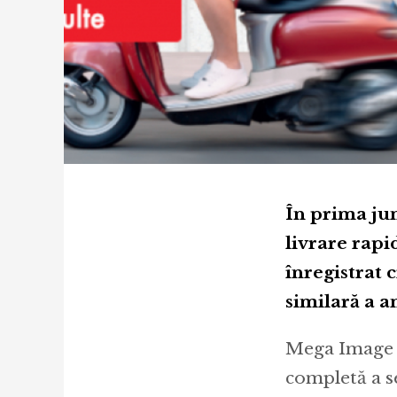
În prima jum
livrare rapi
înregistrat 
similară a a
Mega Image a
completă a se