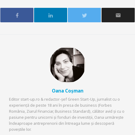
Oana Coșman
Editor start-up.ro & redactor-șef Green Start-Up, jurnalist cu o
experiență de peste 18 ani în presa de business (Forbes
România, Ziarul Financiar, Business Standard), călător avid și cu o
pasiune pentru unicorni și fonduri de investiții, Oana urmărește
îndeaproape antreprenorii din întreaga lume și descoperă
poveștile lor.