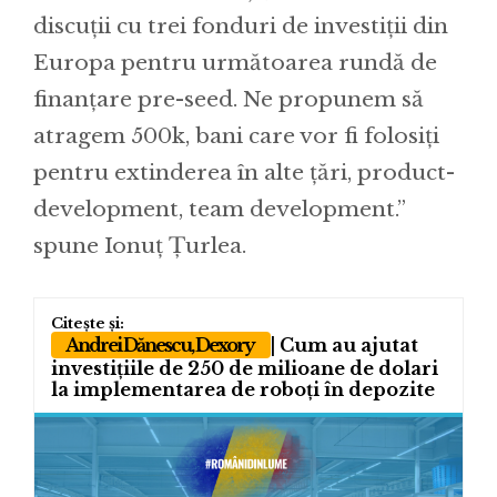
discuții cu trei fonduri de investiții din
Europa pentru următoarea rundă de
finanțare pre-seed. Ne propunem să
atragem 500k, bani care vor fi folosiți
pentru extinderea în alte țări, product-
development, team development.”
spune Ionuț Țurlea.
Andrei Dănescu, Dexory
| Cum au ajutat
investițiile de 250 de milioane de dolari
la implementarea de roboți în depozite