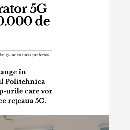
rator 5G
00.000 de
augă-ne ca sursă preferată
range în
l Politehnica
up-urile care vor
ce rețeaua 5G.