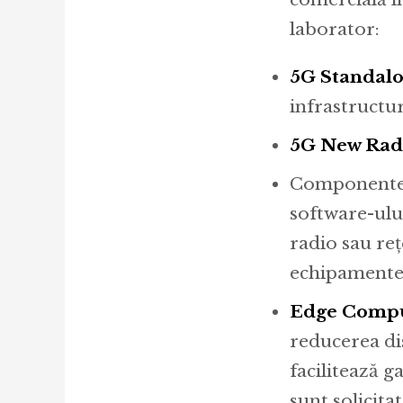
laborator:
5G Standal
infrastructur
5G New Rad
Componente
software-ului
radio sau reț
echipamente 
Edge Comp
reducerea dist
facilitează g
sunt solicitat