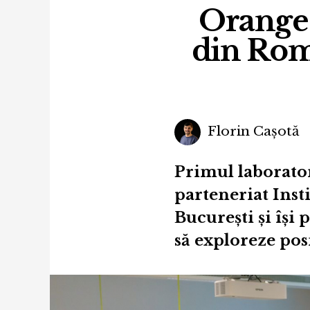
Orange 
din Româ
Florin Cașotă
Primul laborator
parteneriat Ins
București și își 
să exploreze posi