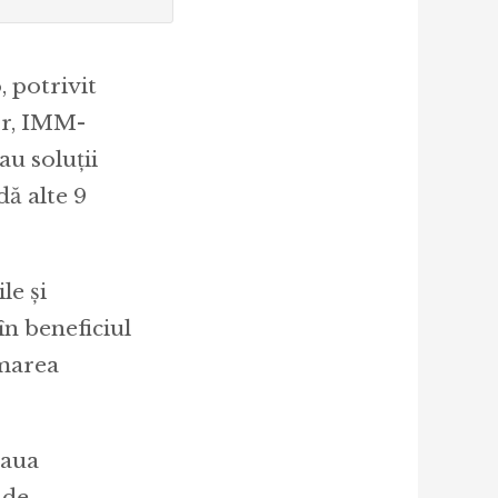
, potrivit
lor, IMM-
au soluții
dă alte 9
le și
 în beneficiul
rmarea
eaua
 de