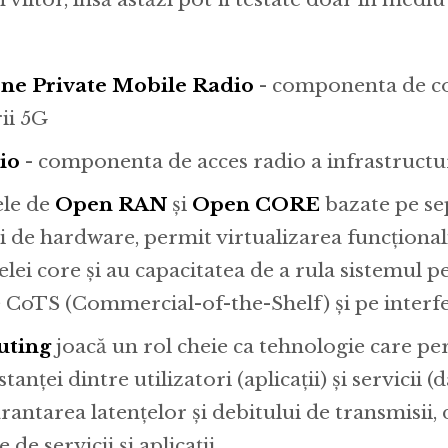
one
Private Mobile Radio
- componenta de co
ii 5G
io
- componenta de acces radio a infrastructu
le de
Open RAN
și
Open CORE
bazate pe s
 de hardware, permit virtualizarea funcționalit
elei core și au capacitatea de a rula sistemul p
CoTS (Commercial-of-the-Shelf) și pe interfe
uting
joacă un rol cheie ca tehnologie care pe
anței dintre utilizatori (aplicații) și servicii (d
arantarea latențelor și debitului de transmisii
e de servicii și aplicații.