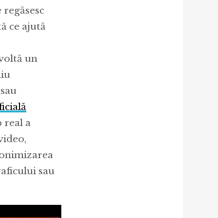
e regăsesc
ă ce ajută
zvoltă un
diu
 sau
icială
 real a
video,
nonimizarea
raficului sau