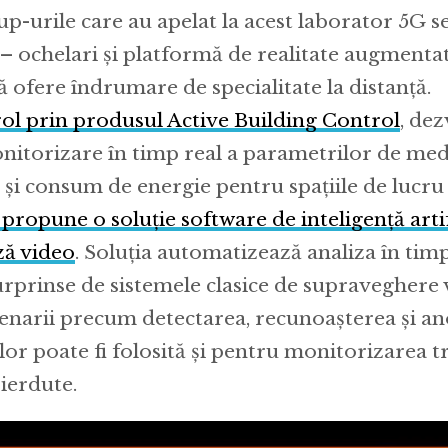
up-urile care au apelat la acest laborator 5G s
– ochelari și platformă de realitate augmentat
 ofere îndrumare de specialitate la distanță.
l prin produsul Active Building Control
, de
nitorizare în timp real a parametrilor de me
 și consum de energie pentru spațiile de lucru
 propune o soluție software de inteligență artif
ză video
. Soluția automatizează analiza în timp
urprinse de sistemele clasice de supraveghere 
enarii precum detectarea, recunoașterea și a
a lor poate fi folosită și pentru monitorizarea t
ierdute.