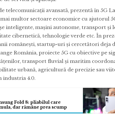
de telecomunicații avansată, prezentă în 5G Lab
a mai multor sectoare economice cu ajutorul 
șe inteligente, mașini autonome, transport și lo
itate cibernetică, tehnologie verde etc. În pre
ii românești, startup-uri și cercetători deja 
range România, proiecte 5G cu obiective pe sig
ățenilor, transport fluvial și maritim coordona
ilitate urbană, agricultură de precizie sau vii
n industria 4.0.
ung Fold 8: pliabilul care
mula, dar rămâne prea scump