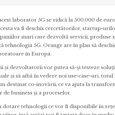
 acest laborator 5G se ridică la 500.000 de euro
cesta va fi deschis cercetătorilor, startup-uri
paniilor mari care dezvoltă servicii, produse s
ză tehnologia 5G. Orange are în plan să deschi
boratoare în Europa.
 și dezvoltatorii vor putea să-și testeze soluții
uale și să aibă în vedere noi use-case-uri, totul
m destinat co-inovării, ce va ajuta la transfo
 de business și a proceselor.
 dotare tehnologii ce vor fi disponibile în reț
 viitor, însă astăzi pot fi testate doar în mediu