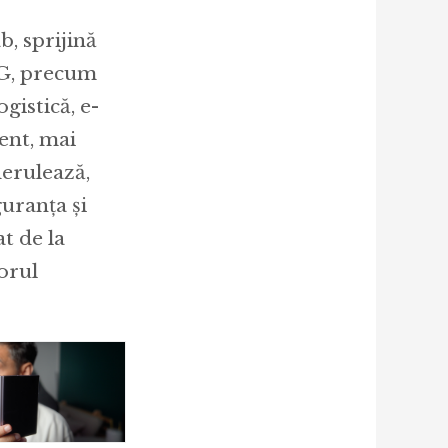
, sprijină
5G, precum
gistică, e-
zent, mai
derulează,
uranța și
t de la
torul