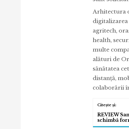
Arhitectura 
digitalizare
agritech, ora
health, secur
multe compan
alături de O
sănătatea cet
distanță, mob
colaborării î
REVIEW Sams
schimbă for