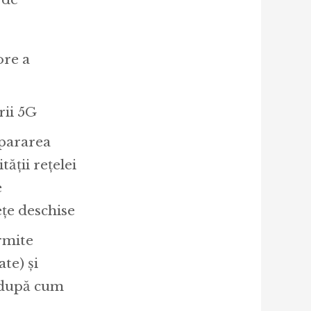
re a
rii 5G
epararea
ății rețelei
e
țe deschise
rmite
ate) și
, după cum