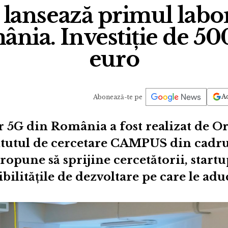
lansează primul labo
nia. Investiție de 5
euro
Ad
Abonează-te pe
 5G din România a fost realizat de O
titutul de cercetare CAMPUS din cadru
propune să sprijine cercetătorii, start
bilitățile de dezvoltare pe care le adu