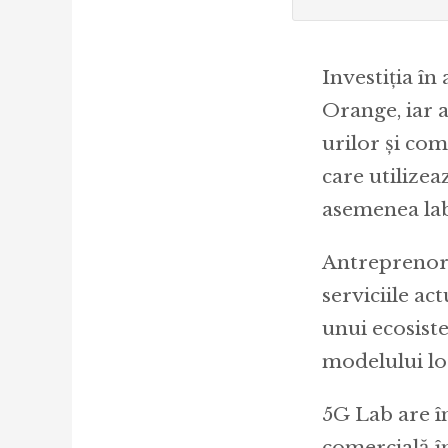
Investiția în
Orange, iar a
urilor și com
care utilizea
asemenea la
Antreprenorii
serviciile act
unui ecosiste
modelului lor
5G Lab are în
comercială în