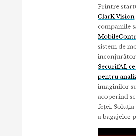
Printre start
ClarK Vision
companiile să
MobileContro
sistem de mo
înconjurător
SecurifAI, ce
pentru anali
imaginilor s
acoperind sc
feței. Soluți
a bagajelor p