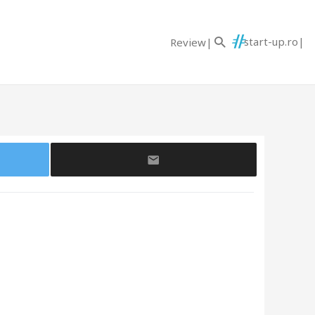
start-up.ro
Review