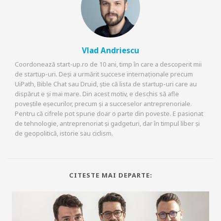
Vlad Andriescu
Coordonează start-up.ro de 10 ani, timp în care a descoperit mii
de startup-uri. Deși a urmărit succese internaționale precum
UiPath, Bible Chat sau Druid, știe că lista de startup-uri care au
dispărut e și mai mare. Din acest motiv, e deschis să afle
poveștile eșecurilor, precum și a succeselor antreprenoriale.
Pentru că cifrele pot spune doar o parte din poveste. E pasionat
de tehnologie, antreprenoriat și gadgeturi, dar în timpul liber și
de geopolitică, istorie sau ciclism.
CITESTE MAI DEPARTE: