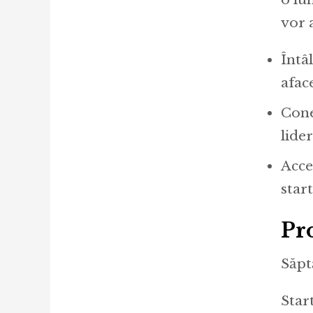
vor 
Întâ
afac
Cone
lider
Acces
star
Pr
Săpt
Star