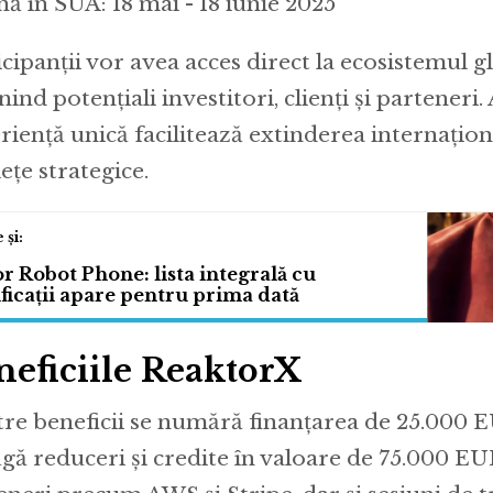
nă în SUA: 18 mai - 18 iunie 2025
icipanții vor avea acces direct la ecosistemul gl
nind potențiali investitori, clienți și parteneri.
riență unică facilitează extinderea internațion
ețe strategice.
 Robot Phone: lista integrală cu
ficații apare pentru prima dată
neficiile ReaktorX
tre beneficii se numără finanțarea de 25.000 E
gă reduceri și credite în valoare de 75.000 EU