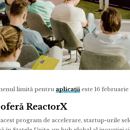
enul limită pentru
aplicații
este 16 februarie 
 oferă ReactorX
 acest program de accelerare, startup-urile sel
ă în Statele Unite, un hub global al inovației și 