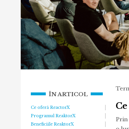
Term
ÎN ARTICOL
Ce
Ce oferă ReactorX
Programul ReaktorX
Prin
Beneficiile ReaktorX
o lun