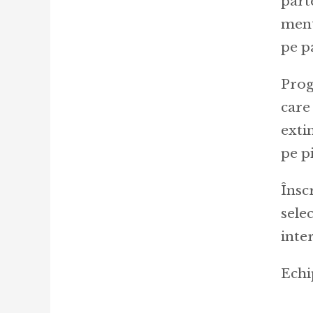
part
ment
pe p
Prog
care
exti
pe p
Înscr
sele
inte
Echi