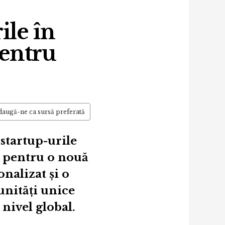
ile în
entru
augă-ne ca sursă preferată
startup-urile
or pentru o nouă
nalizat și o
unități unice
 nivel global.