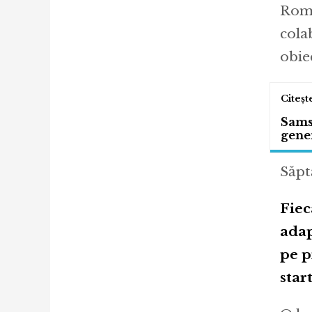
Româ
cola
obie
Samsu
gener
Săpt
Fiec
adap
pe p
star