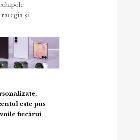
echipele
rategia și
rsonalizate,
centul este pus
voile fiecărui