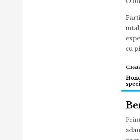
O lu
Part
întâl
expe
cu pi
Honor
speci
Be
Prin
adau