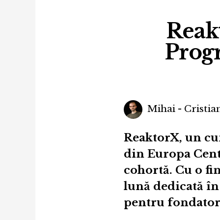
Reakt
Prog
Mihai - Cristia
ReaktorX, un cu
din Europa Centr
cohortă. Cu o fi
lună dedicată în
pentru fondatorii