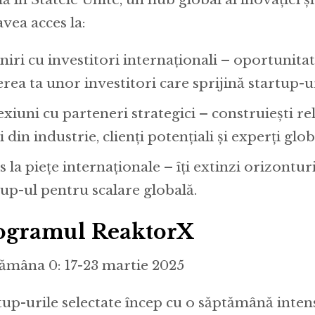
avea acces la:
lniri cu investitori internaționali – oportunita
erea ta unor investitori care sprijină startup-u
xiuni cu parteneri strategici – construiești rel
i din industrie, clienți potențiali și experți glob
 la piețe internaționale – îți extinzi orizonturil
tup-ul pentru scalare globală.
ogramul ReaktorX
ămâna 0: 17-23 martie 2025
tup-urile selectate încep cu o săptămână intens