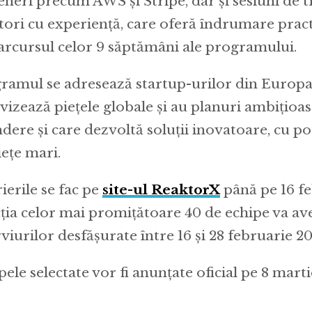
eneri precum AWS și Stripe, dar și sesiuni de t
ori cu experiență, care oferă îndrumare practi
arcursul celor 9 săptămâni ale programului.
ramul se adresează startup-urilor din Europa 
 vizează piețele globale și au planuri ambițioas
ndere și care dezvoltă soluții inovatoare, cu po
iețe mari.
ierile se fac pe
site-ul ReaktorX
până pe 16 fe
cția celor mai promițătoare 40 de echipe va ave
rviurilor desfășurate între 16 și 28 februarie 20
pele selectate vor fi anunțate oficial pe 8 marti