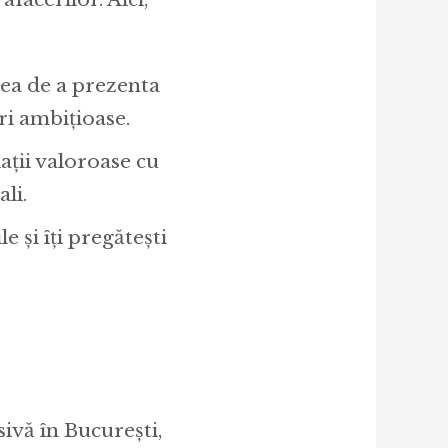
tea de a prezenta
ri ambițioase.
ații valoroase cu
ali.
e și îți pregătești
ivă în București,