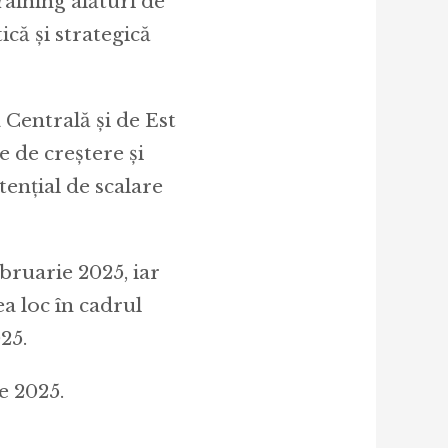
raining alături de
că și strategică
Centrală și de Est
e de creștere și
tențial de scalare
bruarie 2025, iar
a loc în cadrul
25.
e 2025.