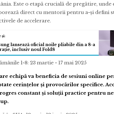
nia. Este o etapă crucială de pregătire, unde 
borează direct cu mentorii pentru a-și defini st
ctivele de accelerare.
ng lansează oficial noile pliabile din a 8-a
ație, inclusiv noul Fold8
ămânile 1-8: 23 martie - 17 mai 2025
are echipă va beneficia de sesiuni online pe
tate cerințelor și provocărilor specifice. Ac
rogres constant și soluții practice pentru ne
tup.