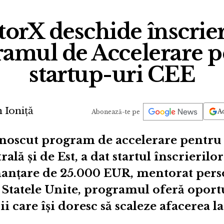
orX deschide înscrier
ramul de Accelerare p
startup-uri CEE
n Ioniță
Ad
Abonează-te pe
noscut program de accelerare pentru 
ală și de Est, a dat startul înscrieril
nanțare de 25.000 EUR, mentorat perso
 Statele Unite, programul oferă oport
 care își doresc să scaleze afacerea la