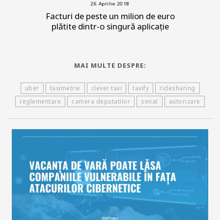
26 Aprilie 2018
Facturi de peste un milion de euro
plătite dintr-o singură aplicație
MAI MULTE DESPRE:
uber
taximetrie
clever taxi
taxify
ridesharing
reglementare
camera deputatilor
senat
autorizare