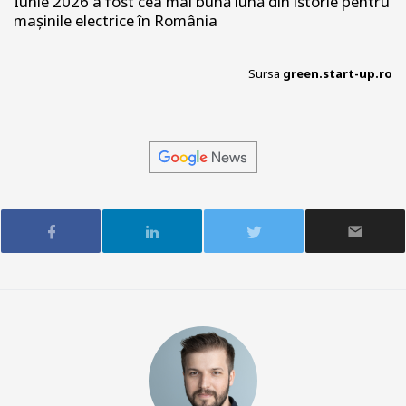
Iunie 2026 a fost cea mai bună lună din istorie pentru
mașinile electrice în România
Sursa
green.start-up.ro