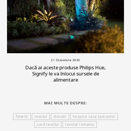
21 Octombrie 2020
Dacă ai aceste produse Philips Hue,
Signify le va înlocui sursele de
alimentare
MAI MULTE DESPRE:
fintech
revolut
donatii
hospice casa sperantei
card revolut
revolut romania