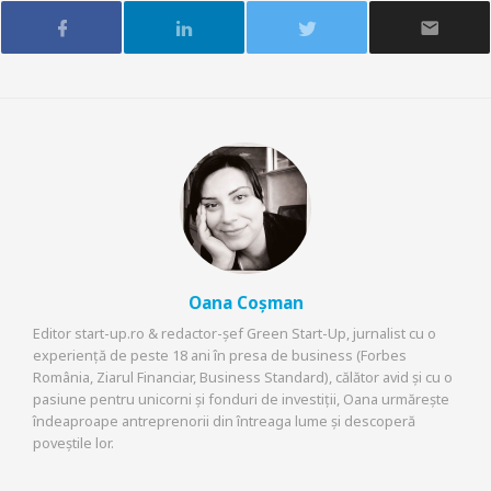
Oana Coșman
Editor start-up.ro & redactor-șef Green Start-Up, jurnalist cu o
experiență de peste 18 ani în presa de business (Forbes
România, Ziarul Financiar, Business Standard), călător avid și cu o
pasiune pentru unicorni și fonduri de investiții, Oana urmărește
îndeaproape antreprenorii din întreaga lume și descoperă
poveștile lor.