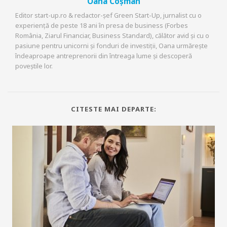
Oana Coșman
Editor start-up.ro & redactor-șef Green Start-Up, jurnalist cu o
experiență de peste 18 ani în presa de business (Forbes
România, Ziarul Financiar, Business Standard), călător avid și cu o
pasiune pentru unicorni și fonduri de investiții, Oana urmărește
îndeaproape antreprenorii din întreaga lume și descoperă
poveștile lor.
CITESTE MAI DEPARTE: