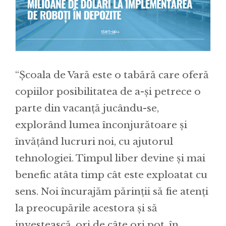
“Școala de Vară este o tabără care oferă
copiilor posibilitatea de a-și petrece o
parte din vacanță jucându-se,
explorând lumea înconjurătoare și
învățând lucruri noi, cu ajutorul
tehnologiei. Timpul liber devine și mai
benefic atâta timp cât este exploatat cu
sens. Noi încurajăm părinții să fie atenți
la preocupările acestora și să
investească, ori de câte ori pot, în