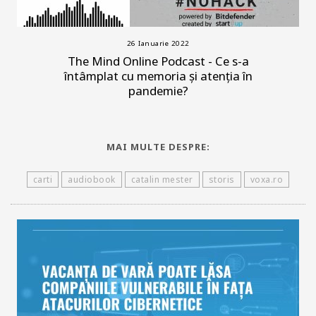
26 Ianuarie 2022
The Mind Online Podcast - Ce s-a
întâmplat cu memoria și atenția în
pandemie?
MAI MULTE DESPRE:
carti
audiobook
catalin mester
storis
voxa.ro