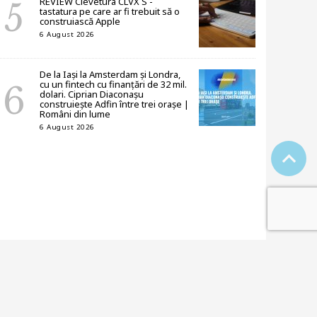
REVIEW Clevetura CLVX S -
tastatura pe care ar fi trebuit să o
construiască Apple
6 August 2026
De la Iași la Amsterdam și Londra,
cu un fintech cu finanțări de 32 mil.
dolari. Ciprian Diaconașu
construiește Adfin între trei orașe |
Români din lume
6 August 2026