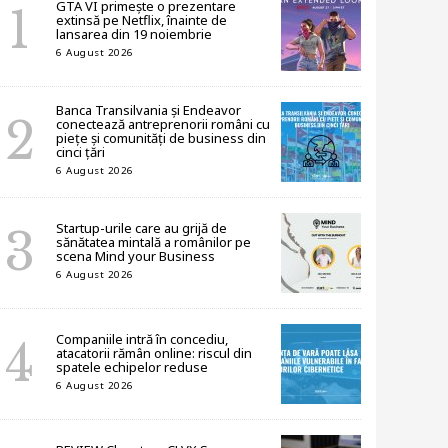
GTA VI primește o prezentare
extinsă pe Netflix, înainte de
lansarea din 19 noiembrie
6 August 2026
Banca Transilvania și Endeavor
conectează antreprenorii români cu
piețe și comunități de business din
cinci țări
6 August 2026
Startup-urile care au grijă de
sănătatea mintală a românilor pe
scena Mind your Business
6 August 2026
Companiile intră în concediu,
atacatorii rămân online: riscul din
spatele echipelor reduse
6 August 2026