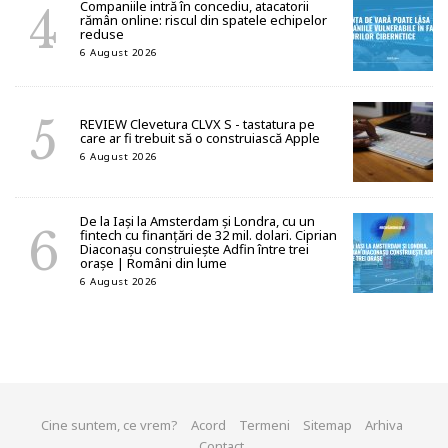
Companiile intră în concediu, atacatorii
rămân online: riscul din spatele echipelor
reduse
6 August 2026
REVIEW Clevetura CLVX S - tastatura pe
care ar fi trebuit să o construiască Apple
6 August 2026
De la Iași la Amsterdam și Londra, cu un
fintech cu finanțări de 32 mil. dolari. Ciprian
Diaconașu construiește Adfin între trei
orașe | Români din lume
6 August 2026
Cine suntem, ce vrem?
Acord
Termeni
Sitemap
Arhiva
Contact