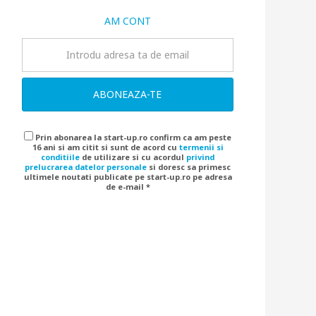
AM CONT
ABONEAZA-TE
Prin abonarea la start-up.ro confirm ca am peste
16 ani si am citit si sunt de acord cu
termenii si
conditiile
de utilizare si cu acordul
privind
prelucrarea datelor personale
si doresc sa primesc
ultimele noutati publicate pe start-up.ro pe adresa
de e-mail *