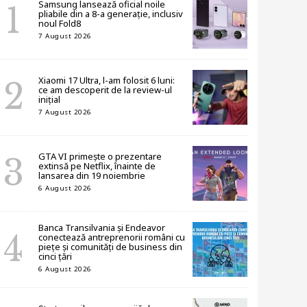
Samsung lansează oficial noile
pliabile din a 8-a generație, inclusiv
noul Fold8
7 August 2026
Xiaomi 17 Ultra, l-am folosit 6 luni:
ce am descoperit de la review-ul
inițial
7 August 2026
GTA VI primește o prezentare
extinsă pe Netflix, înainte de
lansarea din 19 noiembrie
6 August 2026
Banca Transilvania și Endeavor
conectează antreprenorii români cu
piețe și comunități de business din
cinci țări
6 August 2026