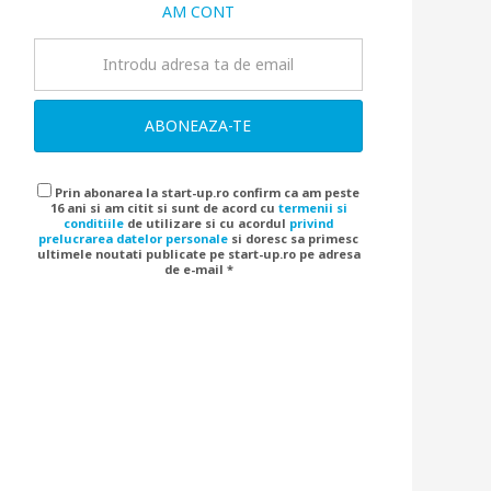
AM CONT
ABONEAZA-TE
Prin abonarea la start-up.ro confirm ca am peste
16 ani si am citit si sunt de acord cu
termenii si
conditiile
de utilizare si cu acordul
privind
prelucrarea datelor personale
si doresc sa primesc
ultimele noutati publicate pe start-up.ro pe adresa
de e-mail *