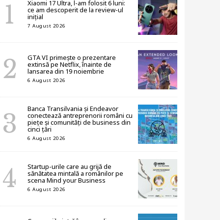
Xiaomi 17 Ultra, l-am folosit 6 luni:
ce am descoperit de la review-ul
inițial
7 August 2026
GTA VI primește o prezentare
extinsă pe Netflix, înainte de
lansarea din 19 noiembrie
6 August 2026
Banca Transilvania și Endeavor
conectează antreprenorii români cu
piețe și comunități de business din
cinci țări
6 August 2026
Startup-urile care au grijă de
sănătatea mintală a românilor pe
scena Mind your Business
6 August 2026