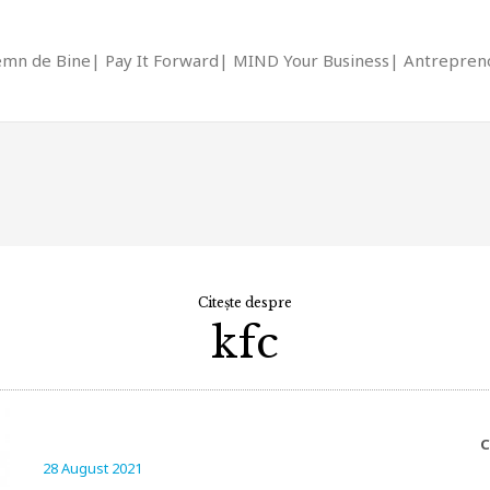
emn de Bine
Pay It Forward
MIND Your Business
Antrepreno
Citește despre
kfc
C
28 August 2021