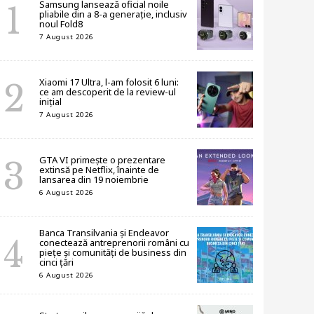
Samsung lansează oficial noile
pliabile din a 8-a generație, inclusiv
noul Fold8
7 August 2026
Xiaomi 17 Ultra, l-am folosit 6 luni:
ce am descoperit de la review-ul
inițial
7 August 2026
GTA VI primește o prezentare
extinsă pe Netflix, înainte de
lansarea din 19 noiembrie
6 August 2026
Banca Transilvania și Endeavor
conectează antreprenorii români cu
piețe și comunități de business din
cinci țări
6 August 2026