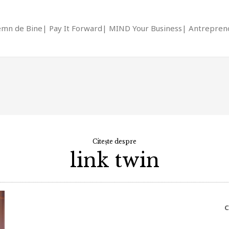
emn de Bine
Pay It Forward
MIND Your Business
Antrepreno
Citește despre
link twin
C