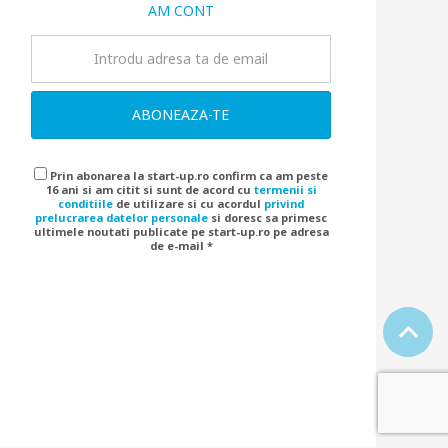
AM CONT
ABONEAZA-TE
Prin abonarea la start-up.ro confirm ca am peste
16 ani si am citit si sunt de acord cu
termenii si
conditiile
de utilizare si cu acordul
privind
prelucrarea datelor personale
si doresc sa primesc
ultimele noutati publicate pe start-up.ro pe adresa
de e-mail *