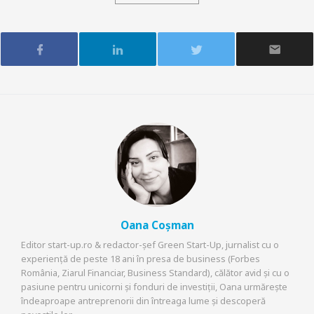
Oana Coșman
Editor start-up.ro & redactor-șef Green Start-Up, jurnalist cu o
experiență de peste 18 ani în presa de business (Forbes
România, Ziarul Financiar, Business Standard), călător avid și cu o
pasiune pentru unicorni și fonduri de investiții, Oana urmărește
îndeaproape antreprenorii din întreaga lume și descoperă