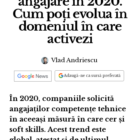
angajare în 2020.
Cum poți evolua în
domeniul în care
activezi
Vlad Andriescu
Adaugă-ne ca sursă preferată
În 2020, companiile solicită
angajaților competențe tehnice
în aceeași măsură în care cer și
soft skills. Acest trend este
global, atestat și de ultimul