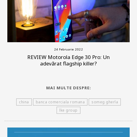
24 Februarie 2022
REVIEW Motorola Edge 30 Pro: Un
adevărat flagship killer?
MAI MULTE DESPRE:
china
banca comerciala romana
someg gherla
lke group