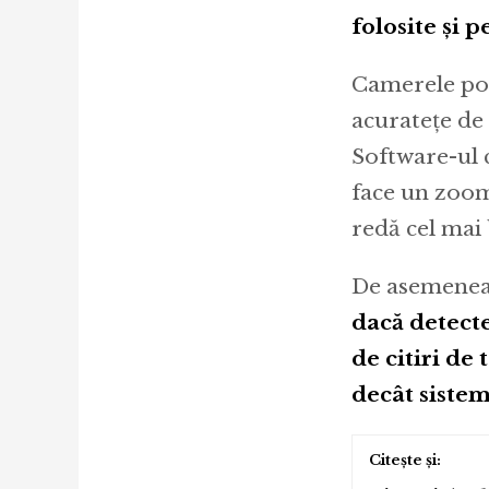
folosite și 
Camerele pot 
acuratețe de
Software-ul c
face un zoom
redă cel mai
De asemene
dacă detecte
de citiri d
decât sistem