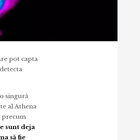
are pot capta
 detecta
o singură
ate al Athena
ri precum
 sunt deja
ma să fie