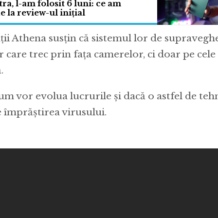
ra, l-am folosit 6 luni: ce am
 la review-ul inițial
ii Athena susțin că sistemul lor de supravegh
r care trec prin fața camerelor, ci doar pe cele 
.
m vor evolua lucrurile și dacă o astfel de teh
 împrăștirea virusului.