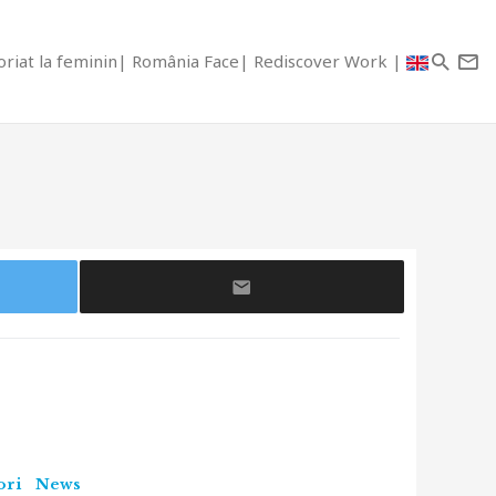
riat la feminin
România Face
Rediscover Work
ori
News