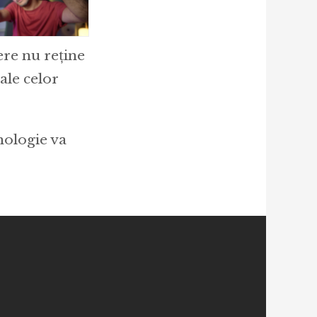
ere nu reține
ale celor
nologie va