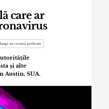
lă care ar
oronavirus
augă-ne ca sursă preferată
toritățile
ta și alte
n Austin, SUA.