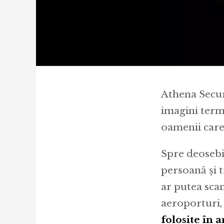
Athena Secur
imagini term
oamenii care 
Spre deosebi
persoană și t
ar putea sca
aeroporturi, 
folosite în a