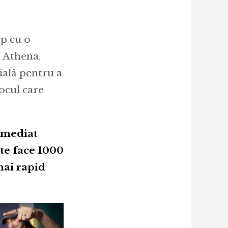
rp cu o
O Athena.
ială pentru a
ocul care
 imediat
te face 1000
mai rapid