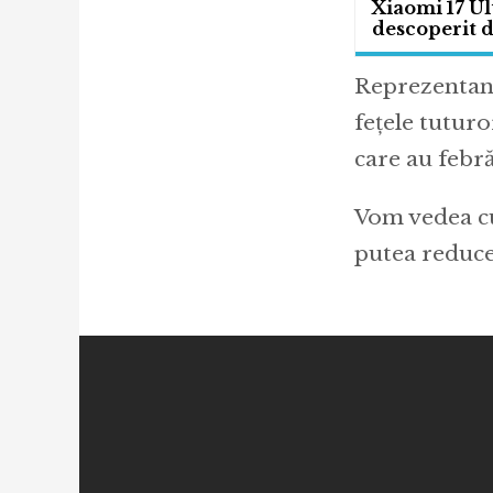
Xiaomi 17 Ult
descoperit de
Reprezentanț
fețele tuturo
care au febră
Vom vedea cu
putea reduce