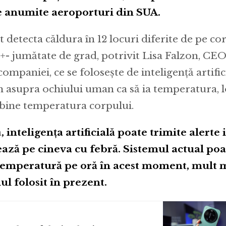
pe anumite aeroporturi din SUA.
detecta căldura în 12 locuri diferite de pe co
 +- jumătate de grad, potrivit Lisa Falzon, CE
ompaniei, ce se folosește de inteligență artific
 asupra ochiului uman ca să ia temperatura, l
 bine temperatura corpului.
a
, inteligența artificială poate trimite alerte
ază pe cineva cu febră. Sistemul actual poa
e temperatură pe oră în acest moment, mult 
ul folosit în prezent.