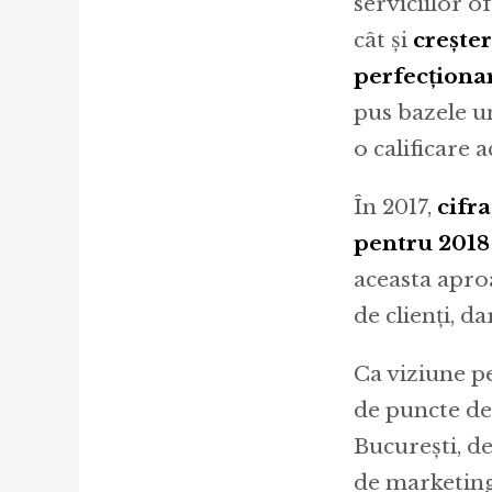
serviciilor o
cât și
creșter
perfecționar
pus bazele u
o calificare 
În 2017,
cifra
pentru 2018 
aceasta aproa
de clienți, d
Ca viziune p
de puncte de 
București, de
de marketing