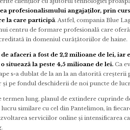
ferite clienților cu ajutorul tehnologiei proasp
ea profesionalismului angajaților, prin cur
e la care participă
. Astfel, compania Blue L
nui centru de formare profesională care oferă
acreditată în domeniul curățătoriilor de haine.
 de afaceri a fost de 2,2 milioane de lei, iar 
o situează la peste 4,5 milioane de lei.
Ca ev
pe s-a dublat de la an la an datorită creșterii 
ar și pe fondul deschiderii de noi puncte de luc
e termen lung, planul de extindere cuprinde 
lucru similare cu cel din Pantelimon, în fiecar
zvoltarea serviciilor online și intensificarea 
.