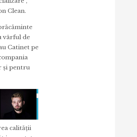
ializare”,
on Clean.
mbrăcăminte
u vârful de
au Catinet pe
, compania
 și pentru
a calității