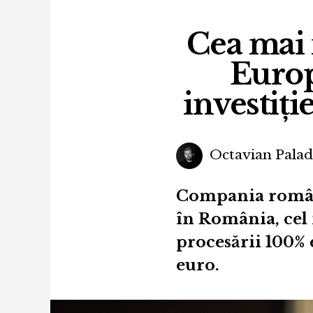
Cea mai 
Europ
investiți
Octavian Pala
Compania române
în România, cel
procesării 100% e
euro.