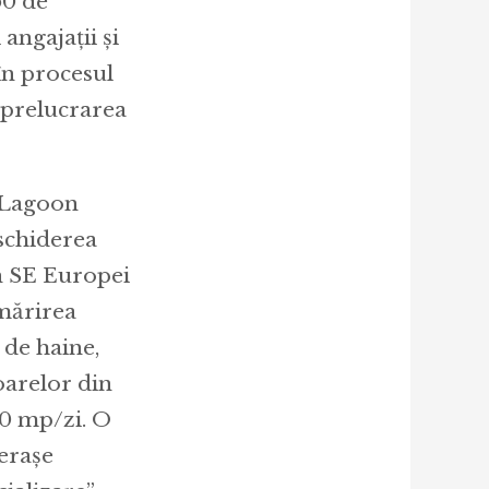
50 de
angajații și
în procesul
 prelucrarea
 Lagoon
eschiderea
n SE Europei
 mărirea
 de haine,
oarelor din
00 mp/zi. O
merașe