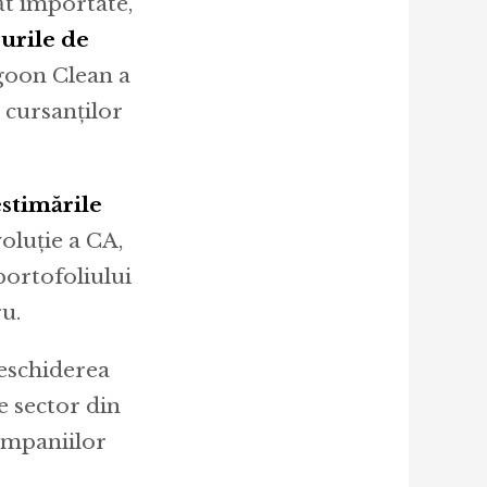
ăt importate,
surile de
agoon Clean a
 cursanților
estimările
oluție a CA,
portofoliului
ru.
deschiderea
e sector din
campaniilor