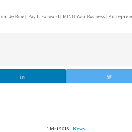
emn de Bine
Pay It Forward
MIND Your Business
Antrepreno
1 Mai 2018
News