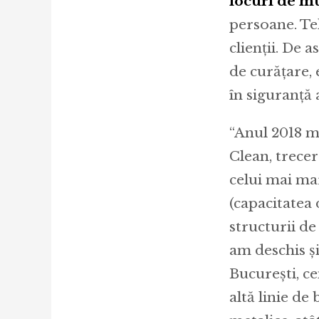
locuri de m
persoane. Teh
clienții. De 
de curățare,
în siguranță 
“Anul 2018 
Clean, trecer
celui mai ma
(capacitatea 
structurii de
am deschis ș
București, c
altă linie de