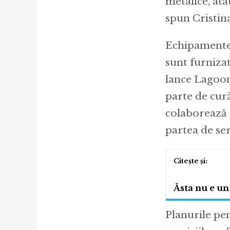
metalice, atâ
spun Cristina
Echipamentel
sunt furnizat
lance Lagoon
parte de cur
colaborează 
partea de ser
Ăsta nu e un
Planurile pen