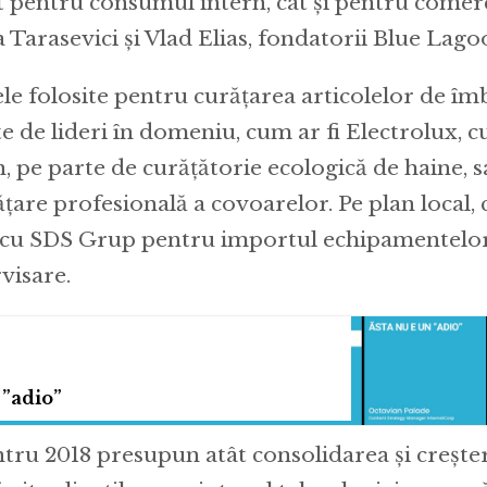
t pentru consumul intern, cât și pentru comerc
 Tarasevici și Vlad Elias, fondatorii Blue Lago
e folosite pentru curățarea articolelor de î
e de lideri în domeniu, cum ar fi Electrolux, c
, pe parte de curățătorie ecologică de haine, s
ățare profesională a covoarelor. Pe plan local
cu SDS Grup pentru importul echipamentelor
visare.
 ”adio”
tru 2018 presupun atât consolidarea și creștere