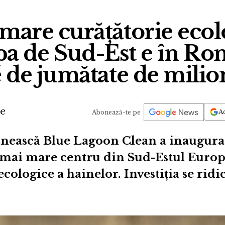
mare curățătorie ecol
a de Sud-Est e în Ro
e de jumătate de mili
de
Ad
Abonează-te pe
ască Blue Lagoon Clean a inaugurat 
 mai mare centru din Sud-Estul Europ
cologice a hainelor. Investiția se ridi