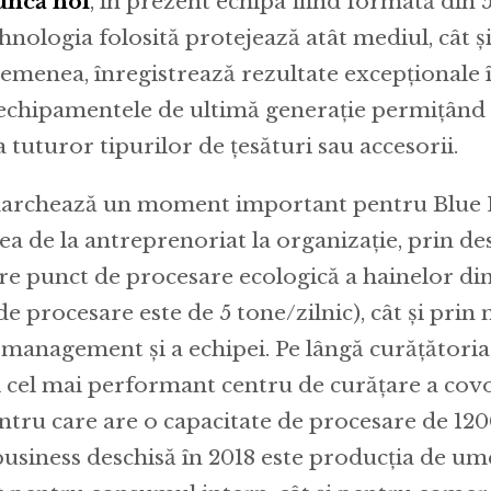
uncă noi
, în prezent echipa fiind formată din 
nologia folosită protejează atât mediul, cât și 
asemenea, înregistrează rezultate excepționale 
 echipamentele de ultimă generație permițând
a tuturor tipurilor de țesături sau accesorii.
marchează un moment important pentru Blue
ea de la antreprenoriat la organizație, prin d
re punct de procesare ecologică a hainelor di
de procesare este de 5 tone/zilnic), cât și prin
 management și a echipei. Pe lângă curățătoria
i cel mai performant centru de curățare a cov
entru care are o capacitate de procesare de 12
 business deschisă în 2018 este producția de u