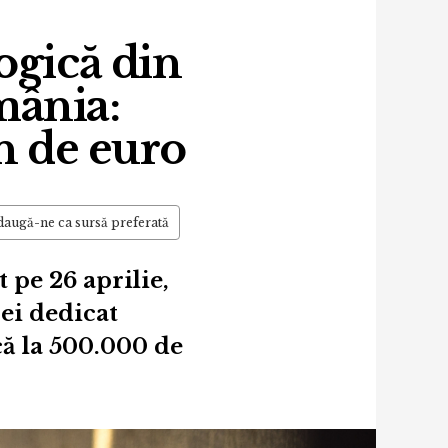
ogică din
mânia:
on de euro
augă-ne ca sursă preferată
pe 26 aprilie,
ei dedicat
că la 500.000 de