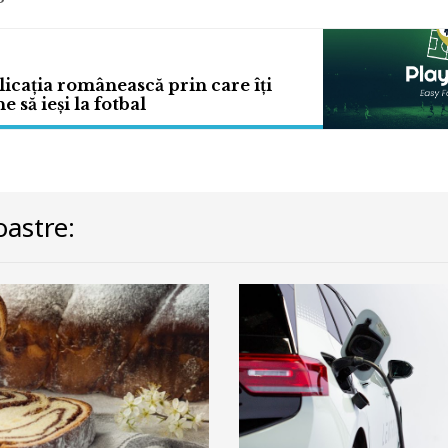
licația românească prin care îți
e să ieși la fotbal
astre: