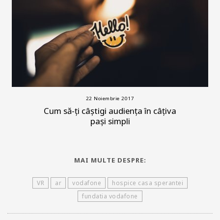
22 Noiembrie 2017
Cum să-ți câștigi audiența în câțiva
pași simpli
MAI MULTE DESPRE:
VR
ar
vodafone
hospice casa sperantei
fundatia vodafone