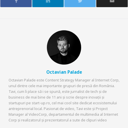
Octavian Palade
Octavian Palade este Content Strategy Manager al Internet Corp,
unul dintre cele mai importante grupuri de presă din România.
Tavi, cum îi place să i se spună, este jurnalist de tech și de
business de mai bine de 11 ani și scrie despre inovații și
startupuri pe start-up.ro, cel mai cool site dedicat ecosistemului
antreprenorial local. Pasionat de video, Tavi este și Project
Manager al VideoCorp, departamentul de multimedia al Internet
Corp și realizatorul și prezentatorul a sute de clipuri video