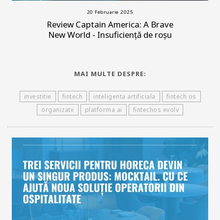
20 Februarie 2025
Review Captain America: A Brave
New World - Insuficiență de roșu
MAI MULTE DESPRE:
investitie
fintech
inteligenta artificiala
fintech os
organizatii
platforma ai
fintechos evolv