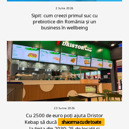
2 Iulie 2026
Sipit: cum creezi primul suc cu
prebiotice din România și un
business în wellbeing
23 Iunie 2026
Cu 2500 de euro poți ajuta Dristor
Kebap să ducă
shaorma cu de toate
la ținta din 2030: 25 de locații și