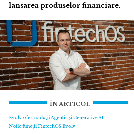
lansarea produselor financiare.
ÎN ARTICOL
Evolv oferă soluții Agentic și Generative AI
Noile funcții FintechOS Evolv