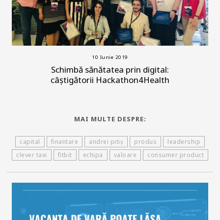
10 Iunie 2019
Schimbă sănătatea prin digital:
câştigătorii Hackathon4Health
MAI MULTE DESPRE:
capital
finantare
andrei pitiș
produs
leadership
clever taxi
fitbit
echipa
valoare
consumer product