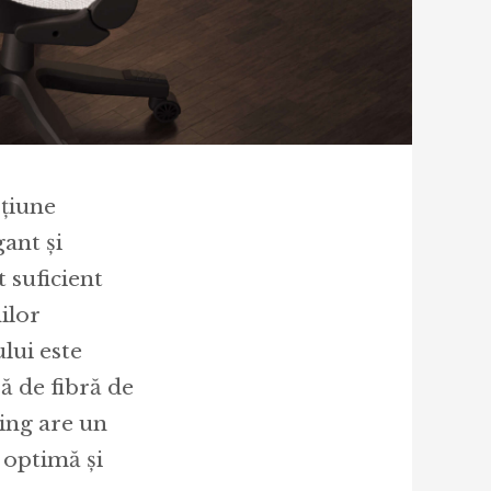
țiune
ant și
 suficient
ilor
lui este
ă de fibră de
ing are un
 optimă și