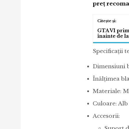
preț recoma
GTA VI prime
înainte de l
Specificații t
Dimensiuni b
Înălțimea bla
Materiale: MD
Culoare: Alb
Accesorii:
Suport d