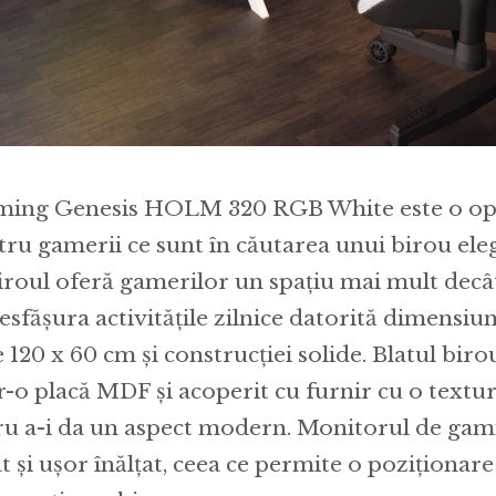
aming Genesis HOLM 320 RGB White este o op
tru gamerii ce sunt în căutarea unui birou eleg
iroul oferă gamerilor un spațiu mai mult decât
esfășura activitățile zilnice datorită dimensiun
120 x 60 cm și construcției solide. Blatul birou
r-o placă MDF și acoperit cu furnir cu o textur
u a-i da un aspect modern. Monitorul de gam
t și ușor înălțat, ceea ce permite o poziționare