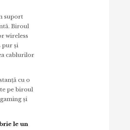
un suport
ntă. Biroul
r wireless
 pur și
ea cablurilor
stanță cu o
te pe biroul
 gaming și
brie le un