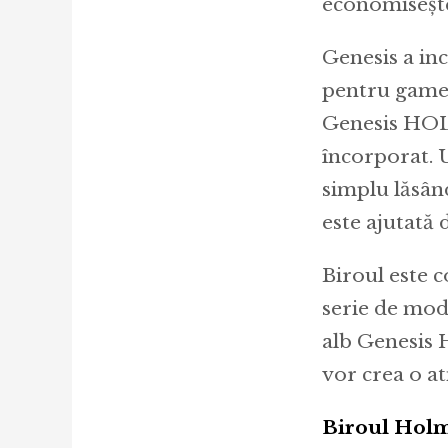
economisește
Genesis a inc
pentru gamep
Genesis HOLM
încorporat. U
simplu lăsân
este ajutată 
Biroul este 
serie de modu
alb Genesis 
vor crea o a
Biroul Holm 