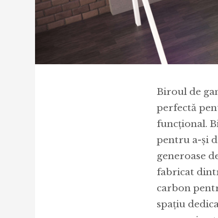
Biroul de g
perfectă pen
funcțional. B
pentru a-și d
generoase de 
fabricat dint
carbon pentr
spațiu dedica