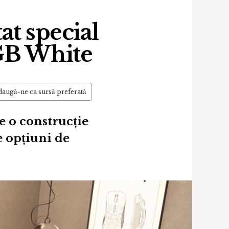
at special
GB White
augă-ne ca sursă preferată
e o construcție
e opțiuni de