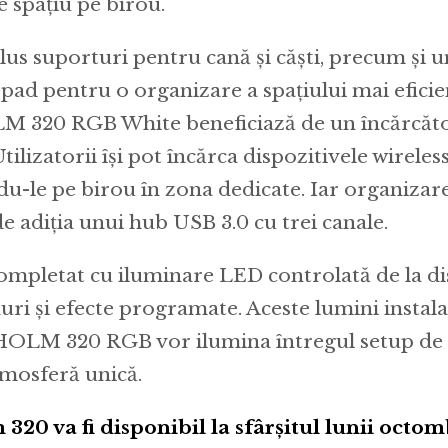
 spațiu pe birou.
lus suporturi pentru cană și căști, precum și 
ad pentru o organizare a spațiului mai eficie
 320 RGB White beneficiază de un încărcăto
tilizatorii își pot încărca dispozitivele wireless
du-le pe birou în zona dedicate. Iar organizar
de adiția unui hub USB 3.0 cu trei canale.
completat cu iluminare LED controlată de la di
ri și efecte programate. Aceste lumini instala
HOLM 320 RGB vor ilumina întregul setup de
tmosferă unică.
320 va fi disponibil la sfârșitul lunii octom