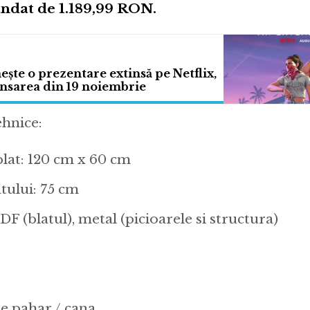
ndat de 1.189,99 RON.
ște o prezentare extinsă pe Netflix,
ansarea din 19 noiembrie
ehnice:
lat: 120 cm x 60 cm
tului: 75 cm
F (blatul), metal (picioarele si structura)
e pahar / cana