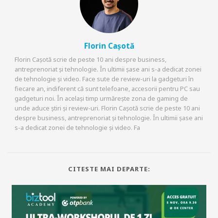
Florin Cașotă
Florin Cașotă scrie de peste 10 ani despre business,
antreprenoriat și tehnologie. În ultimii șase ani s-a dedicat zonei
de tehnologie și video. Face sute de review-uri la gadgeturi în
fiecare an, indiferent că sunt telefoane, accesorii pentru PC sau
gadgeturi noi. În același timp urmărește zona de gaming de
unde aduce știri și review-uri. Florin Cașotă scrie de peste 10 ani
despre business, antreprenoriat și tehnologie. În ultimii șase ani
s-a dedicat zonei de tehnologie și video. Fa
CITESTE MAI DEPARTE: