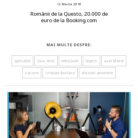
12 Martie 2018
Românii de la Questo, 20.000 de
euro de la Booking.com
MAI MULTE DESPRE:
aplicatie
ziua zero
emisiune
layers
usersfeed
riacore
cristian burlacu
discutii anonime