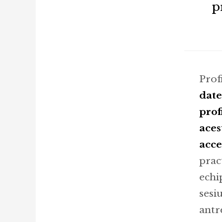
p
Prof
date
prof
aces
acce
prac
echi
sesi
antr