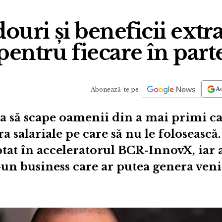
douri și beneficii extra
pentru fiecare în part
Ad
Abonează-te pe
ea să scape oamenii din a mai primi c
ra salariale pe care să nu le folosească
eptat în acceleratorul BCR-InnovX, iar 
-un business care ar putea genera ven