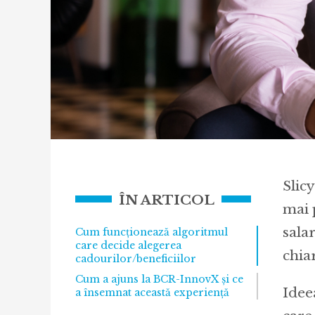
Slicy
ÎN ARTICOL
mai 
sala
Cum funcționează algoritmul
care decide alegerea
chia
cadourilor/beneficiilor
Cum a ajuns la BCR-InnovX și ce
Idee
a însemnat această experiență