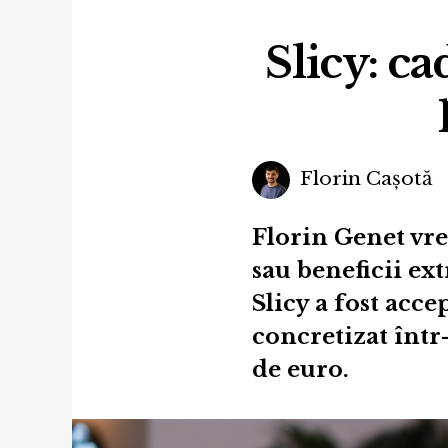
Slicy: ca
Florin Cașotă
Florin Genet vr
sau beneficii ext
Slicy a fost acc
concretizat într
de euro.