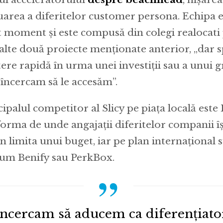
uarea a diferitelor customer persona. Echipa es
t moment și este compusă din colegi realocati 
lalte două proiecte menționate anterior, „dar
tere rapidă în urma unei investiții sau a unui 
 încercam să le accesăm”.
cipalul competitor al Slicy pe piața locală este
forma de unde angajații diferitelor companii își
în limita unui buget, iar pe plan internațional 
um Benify sau PerkBox.
încercam să aducem ca diferențiator