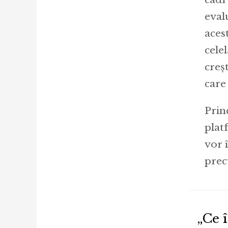
eval
aces
cele
creș
care
Prin
plat
vor 
prec
„Ce 