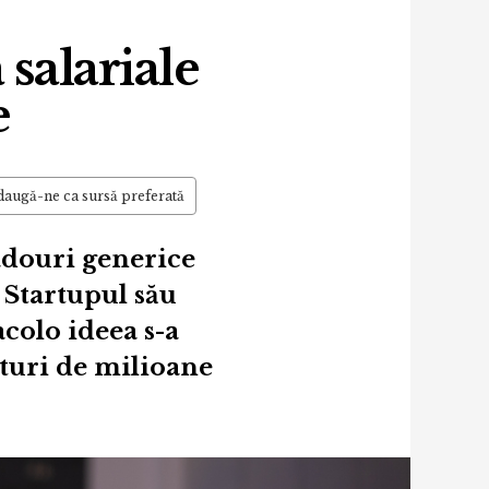
 salariale
e
augă-ne ca sursă preferată
adouri generice
. Startupul său
acolo ideea s-a
ituri de milioane