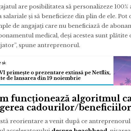
ajatul are posibilitatea să personalizeze 100% 
 salariale și să beneficieze din plin de ele. Pot
ple de angajați care nu beneficiază de aboname
bonamentul medical, deși acestea sunt plătite 
jator”, spune antreprenorul.
I primește o prezentare extinsă pe Netflix,
te de lansarea din 19 noiembrie
m funcționează algoritmul ca
egerea cadourilor/beneficiilo
stă reorientare a venit după ce antreprenorul 
ul acceleratorului
despre beachhead
, nișarea