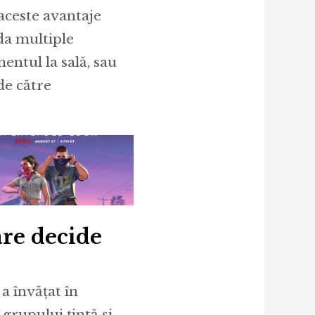
aceste avantaje
 da multiple
ntul la sală, sau
de către
re decide
r
a învățat în
 grupului țintă și