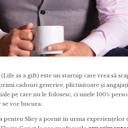
 (Life as a gift) este un startup care vrea să s
primi cadouri generice, plictisitoare și angajați
riale pe care nu le folosesc, ci unele 100% pers
r se vor bucura.
a pentru Slicy a pornit în urma experiențelor 