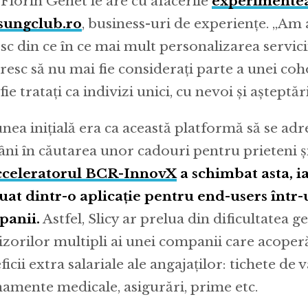
 Florin Genet le are cu afacerile
experimentea
sungclub.ro
, business-uri de experiențe. „Am a
sc din ce în ce mai mult personalizarea servici
oresc să nu mai fie considerați parte a unei co
 fie tratați ca indivizi unici, cu nevoi și așteptăr
unea inițială era ca această platformă să se adr
ni în căutarea unor cadouri pentru prieteni și
cceleratorul BCR-InnovX
a schimbat asta, i
uat dintr-o aplicație pentru end-users într
panii.
Astfel, Slicy ar prelua din dificultatea g
izorilor multipli ai unei companii care acope
icii extra salariale ale angajaților: tichete de 
amente medicale, asigurări, prime etc.