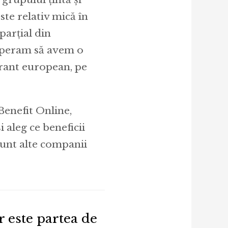
te relativ mică în
parțial din
 speram să avem o
grant european, pe
 Benefit Online,
 aleg ce beneficii
sunt alte companii
 este partea de