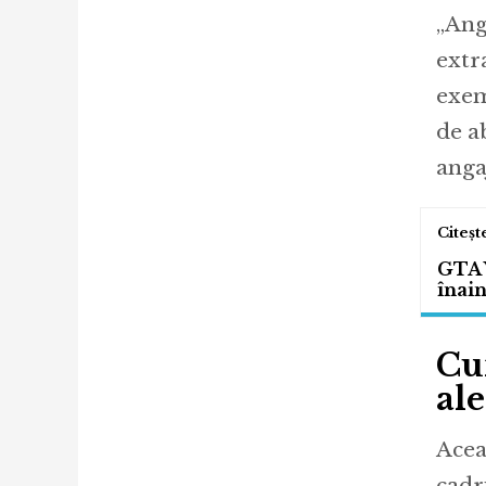
„Ang
extra
exem
de a
anga
GTA V
înain
Cu
al
Acea
cadr