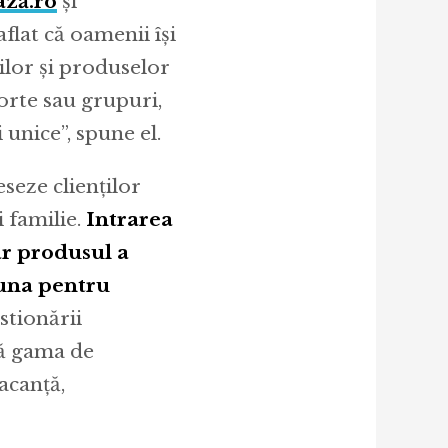
ză.ro
și
flat că oamenii își
ilor și produselor
horte sau grupuri,
i unice”, spune el.
eseze clienților
 familie.
Intrarea
ar produsul a
-una pentru
estionării
ră gama de
vacanță,