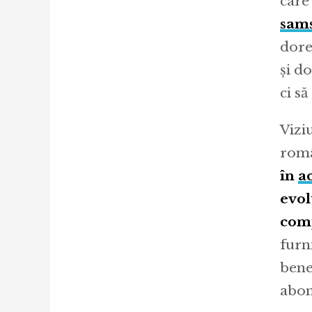
care
sam
dore
și d
ci să
Vizi
româ
în
a
evol
com
furn
benef
abon