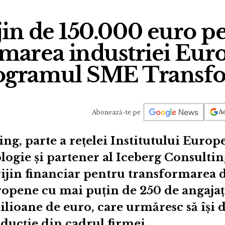
jin de 150.000 euro p
marea industriei Eur
ogramul SME Transf
Ad
Abonează-te pe
g, parte a rețelei Institutului Euro
logie și partener al Iceberg Consulti
ijin financiar pentru transformarea d
pene cu mai puțin de 250 de angajați 
ilioane de euro, care urmăresc să își d
ducție din cadrul firmei.