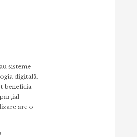
sau sisteme
ogia digitală.
ot beneficia
parțial
lizare are o
a