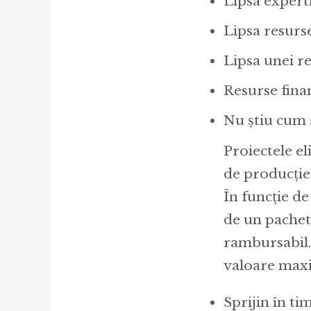
Lipsa experti
Lipsa resurs
Lipsa unei re
Resurse finan
Nu știu cum 
Proiectele el
de producție 
În funcție de
de un pachet 
rambursabil. 
valoare maxi
Sprijin în ti