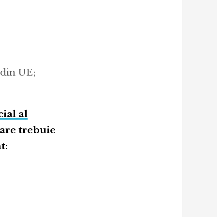
 din UE;
cial al
care trebuie
t: