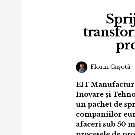
Spri
transfor
pr
Florin Cașotă
EIT Manufacturin
Inovare și Tehno
un pachet de spr
companiilor euro
afaceri sub 50 m
procesele de pro