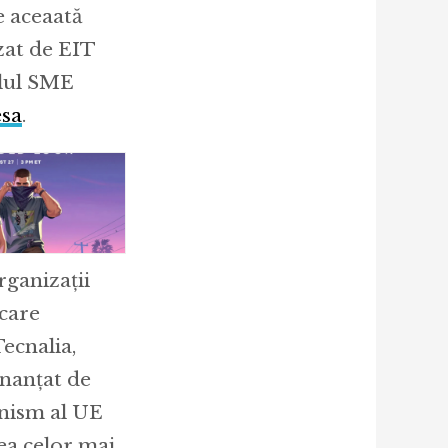
e aceaată
zat de EIT
elul SME
esa
.
ganizații
 care
ecnalia,
inanțat de
anism al UE
ea celor mai