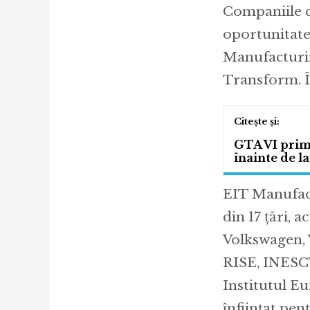
Companiile c
oportunitate
Manufacturin
Transform. Î
GTA VI prime
înainte de l
EIT Manufact
din 17 țări, a
Volkswagen, 
RISE, INESCTE
Institutul E
înființat pe