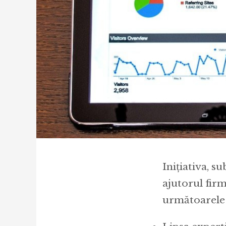
Inițiativa, 
ajutorul fir
următoarele