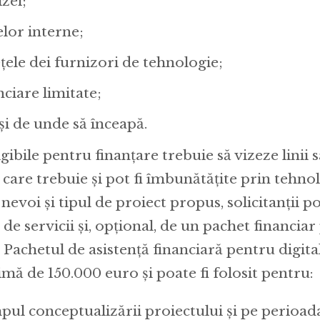
zei;
elor interne;
țele dei furnizori de tehnologie;
ciare limitate;
și de unde să înceapă.
igibile pentru finanțare trebuie să vizeze linii 
care trebuie și pot fi îmbunătățite prin tehnol
 nevoi și tipul de proiect propus, solicitanții p
de servicii și, opțional, de un pachet financiar 
Pachetul de asistență financiară pentru digita
mă de 150.000 euro și poate fi folosit pentru:
mpul conceptualizării proiectului și pe perioad