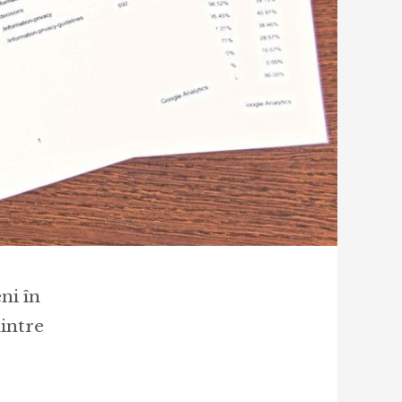
ni în
intre