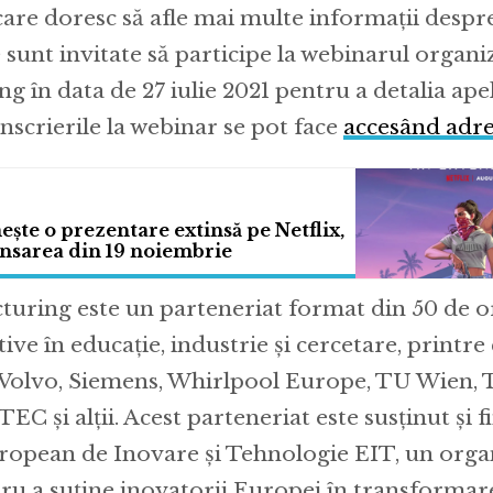
are doresc să afle mai multe informații despr
 sunt invitate să participe la webinarul organi
g în data de 27 iulie 2021 pentru a detalia ap
nscrierile la webinar se pot face
accesând adr
ște o prezentare extinsă pe Netflix,
ansarea din 19 noiembrie
uring este un parteneriat format din 50 de or
ctive în educație, industrie și cercetare, printre
Volvo, Siemens, Whirlpool Europe, TU Wien, T
C și alții. Acest parteneriat este susținut și f
uropean de Inovare și Tehnologie EIT, un org
ntru a suține inovatorii Europei în transformar