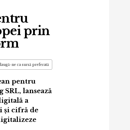
entru
opei prin
orm
augă-ne ca sursă preferată
pean pentru
ng SRL, lansează
igitală a
și cifră de
igitalizeze