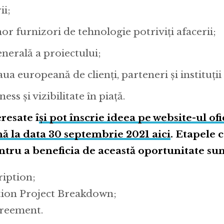
i;
r furnizori de tehnologie potriviți afacerii;
enerală a proiectului;
aua europeană de clienți, parteneri și instituții
ss și vizibilitate în piață.
resate î
și pot înscrie ideea pe website-ul ofi
ă la data 30 septembrie 2021 aici
. Etapele 
tru a beneficia de această oportunitate sun
ription;
ion Project Breakdown;
greement.