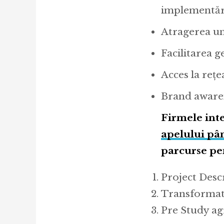
implementări
Atragerea uno
Facilitarea g
Acces la rețe
Brand awarene
Firmele inte
apelului pân
parcurse pen
Project Desc
Transformat
Pre Study a