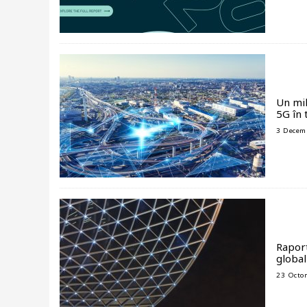
Un mil
5G în 
3 Decem
Raport
global
23 Octo