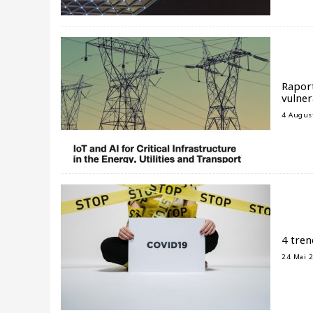
Raport
vulner
4 Augus
4 tren
24 Mai 