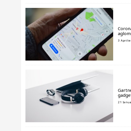
Corona
aglome
3 Aprili
Gartne
gadget
21 Ianua