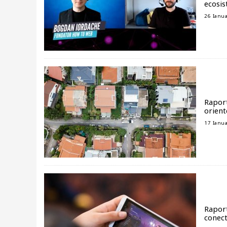
ecosis
26 Ianua
Raport
orient
17 Ianua
Raport
conect