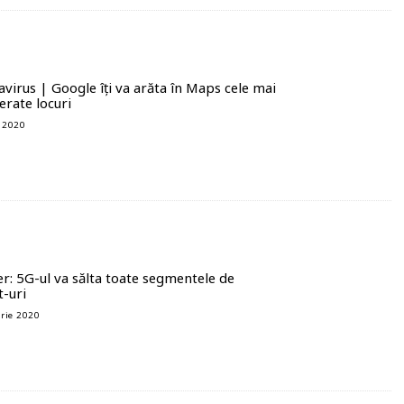
virus | Google îți va arăta în Maps cele mai
rate locuri
e 2020
r: 5G-ul va sălta toate segmentele de
-uri
rie 2020