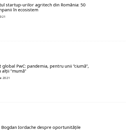
ul startup-urilor agritech din România: 50
panii în ecosistem
2021
 global PwC: pandemia, pentru unii ”ciumă”,
 alții ”mumă”
ie 2021
 Bogdan Iordache despre oportunitățile