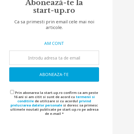
Abonează-te la
start-up.ro
Ca sa primesti prin email cele mai noi
articole.
AM CONT
ABONEAZA-TE
Prin abonarea la start-up.ro confirm ca am peste
16 ani si am citit si sunt de acord cu
termenii si
conditiile
de utilizare si cu acordul
privind
prelucrarea datelor personale
si doresc sa primesc
ultimele noutati publicate pe start-up.ro pe adresa
de e-mail *