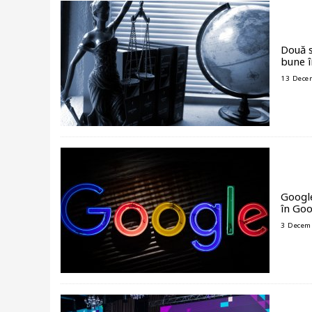
Două s
bune î
13 Dece
Google
în Goo
3 Decem