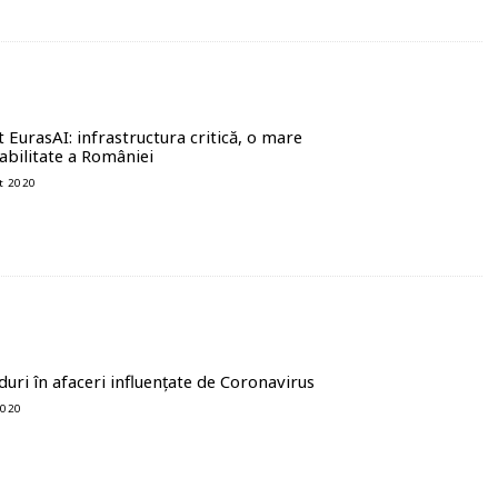
 EurasAI: infrastructura critică, o mare
abilitate a României
t 2020
duri în afaceri influențate de Coronavirus
2020