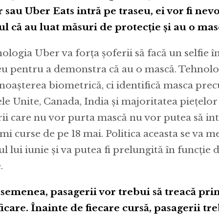
 sau Uber Eats intră pe traseu, ei vor fi nevo
ul că au luat măsuri de protecție și au o mas
ologia Uber va forța șoferii să facă un selfie î
eu pentru a demonstra că au o mască. Tehnolo
noașterea biometrică, ci identifică masca prec
ele Unite, Canada, India și majoritatea piețelo
rii care nu vor purta mască nu vor putea să in
imi curse de pe 18 mai. Politica aceasta se va m
ul lui iunie și va putea fi prelungită în funcție d
.
semenea, pasagerii vor trebui să treacă pri
ficare. Înainte de fiecare cursă, pasagerii t