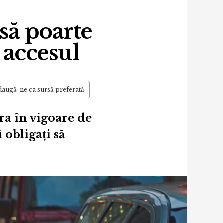
 să poarte
 accesul
augă-ne ca sursă preferată
ra în vigoare de
i obligați să