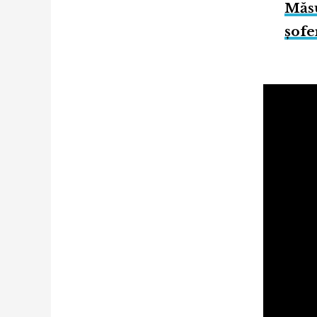
Măsu
șofe