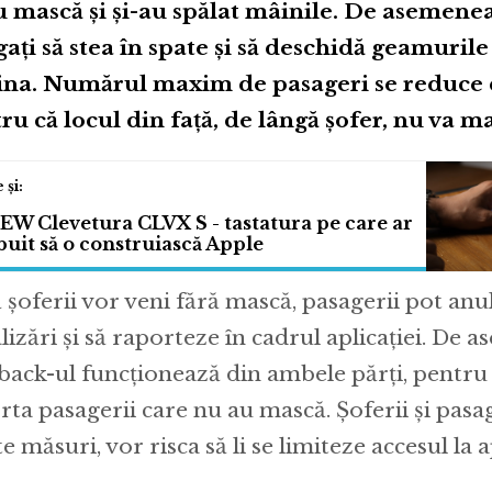
u mască și și-au spălat mâinile. De asemenea
gați să stea în spate și să deschidă geamurile
na. Numărul maxim de pasageri se reduce de
ru că locul din față, de lângă șofer, nu va ma
EW Clevetura CLVX S - tastatura pe care ar
ebuit să o construiască Apple
 șoferii vor veni fără mască, pasagerii pot anu
lizări și să raporteze în cadrul aplicației. De 
back-ul funcționează din ambele părți, pentru c
rta pasagerii care nu au mască. Șoferii și pasag
e măsuri, vor risca să li se limiteze accesul la a