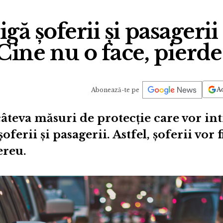
gă șoferii și pasagerii
Cine nu o face, pierde
Ad
Abonează-te pe
âteva măsuri de protecție care vor int
oferii și pasagerii. Astfel, șoferii vor f
ereu.