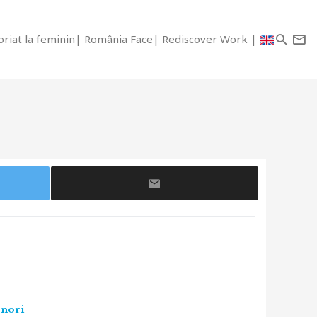
riat la feminin
România Face
Rediscover Work
enori