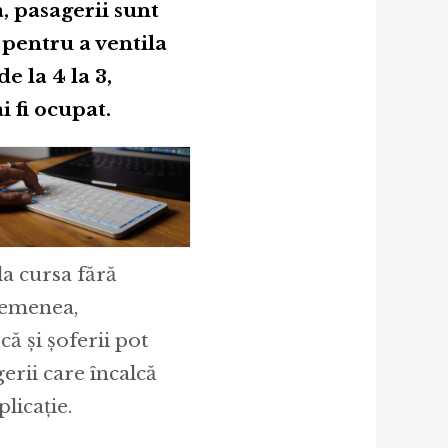
, pasagerii sunt
 pentru a ventila
 la 4 la 3,
i fi ocupat.
la cursa fără
asemenea,
ă și șoferii pot
erii care încalcă
plicație.