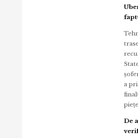
Uber
fapt
Tehn
tras
recu
Stat
șofe
a pr
final
piețe
De a
veri