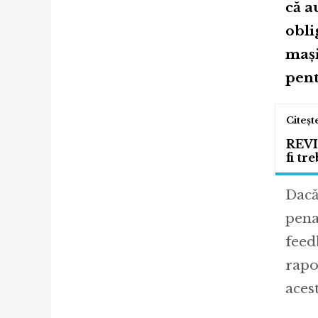
că a
obli
mași
pent
REVI
fi tr
Dacă
pena
feed
rapo
acest