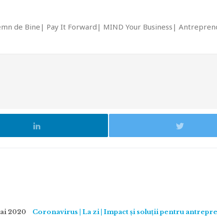
emn de Bine
Pay It Forward
MIND Your Business
Antrepreno
ai 2020
Coronavirus | La zi | Impact și soluții pentru antrepr