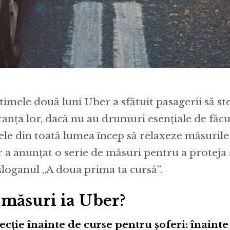
ltimele două luni Uber a sfătuit pasagerii să s
ranța lor, dacă nu au drumuri esențiale de făc
ele din toată lumea încep să relaxeze măsuril
 a anunțat o serie de măsuri pentru a proteja ș
sloganul „A doua prima ta cursă”.
 măsuri ia Uber?
ecție înainte de curse pentru șoferi: înainte