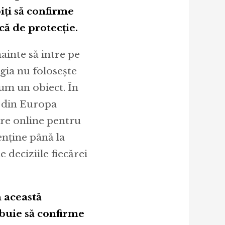
iți să confirme
că de protecție.
nainte să intre pe
gia nu folosește
um un obiect. În
r din Europa
tre online pentru
enține până la
e deciziile fiecărei
n această
rebuie să confirme