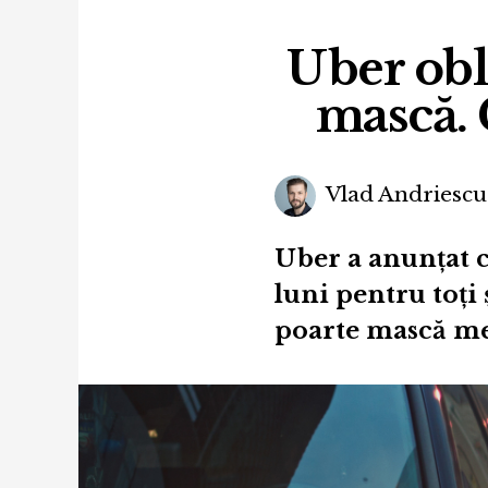
Uber obli
mască. 
Vlad Andriescu
Uber a anunțat c
luni pentru toți ș
poarte mască m