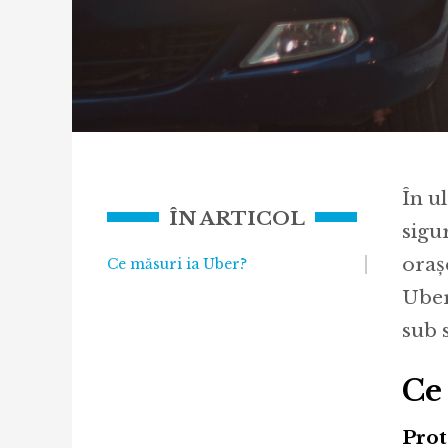
În u
ÎN ARTICOL
sigu
oraș
Ce măsuri ia Uber?
Uber
sub 
Ce
Prot