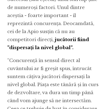
de numeroși factori. Unul dintre
aceștia - foarte important - îl
reprezintă concurența. Deocamdată,
cei de la Apio susțin că nu au
competitori direcți,
jucătorii fiind
”dispersați la nivel global”.
”Concurență în sensul direct al
cuvântului ar fi greșit spus, întrucât
suntem câțiva jucători dispersați la
nivel global. Piața este tânără și în curs
de dezvoltare, va dura un timp până
când vom ajunge să ne intersectăm.
Ceea ce trebuie de luat în considerare