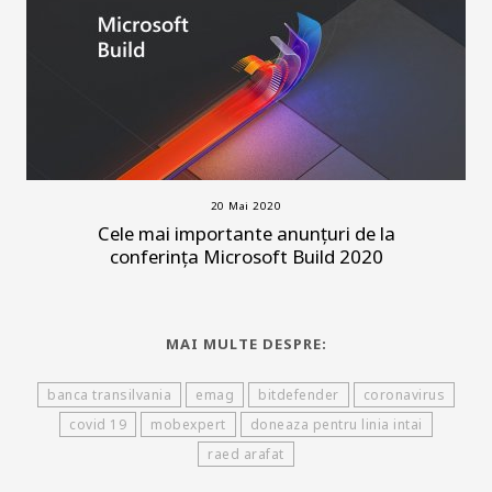
20 Mai 2020
Cele mai importante anunțuri de la
conferința Microsoft Build 2020
MAI MULTE DESPRE:
banca transilvania
emag
bitdefender
coronavirus
covid 19
mobexpert
doneaza pentru linia intai
raed arafat