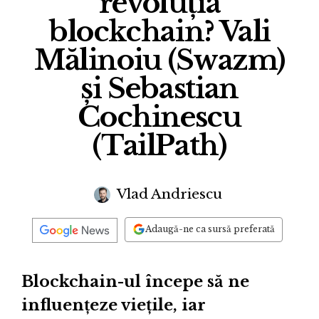
revoluția
blockchain? Vali
Mălinoiu (Swazm)
și Sebastian
Cochinescu
(TailPath)
Vlad Andriescu
Adaugă-ne ca sursă preferată
Blockchain-ul începe să ne
influențeze viețile, iar