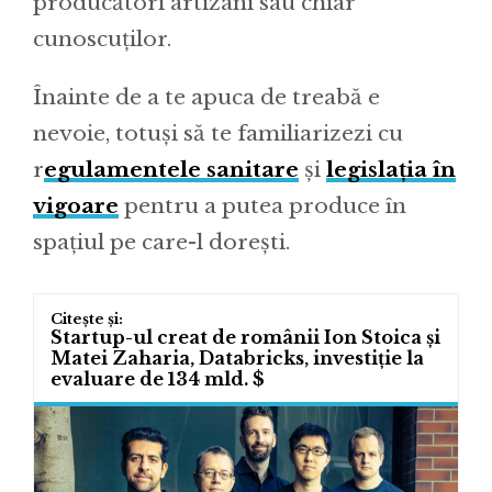
producători artizani sau chiar
cunoscuților.
Înainte de a te apuca de treabă e
nevoie, totuși să te familiarizezi cu
r
egulamentele sanitare
și
legislația în
vigoare
pentru a putea produce în
spațiul pe care-l dorești.
Startup-ul creat de românii Ion Stoica și
Matei Zaharia, Databricks, investiție la
evaluare de 134 mld. $