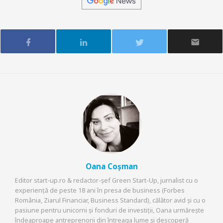
Oana Coșman
Editor start-up.ro & redactor-șef Green Start-Up, jurnalist cu o
experiență de peste 18 ani în presa de business (Forbes
România, Ziarul Financiar, Business Standard), călător avid și cu o
pasiune pentru unicorni și fonduri de investiții, Oana urmărește
îndeaproape antreprenorii din întreaga lume și descoperă