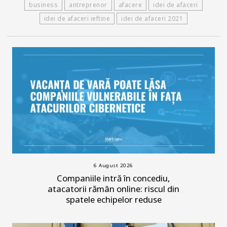
business
antreprenor
afacere
idei de afaceri
idei de afaceri ieftine
idei de afaceri 2021
6 August 2026
Companiile intră în concediu,
atacatorii rămân online: riscul din
spatele echipelor reduse