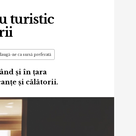
u turistic
rii
augă-ne ca sursă preferată
ând și în țara
anțe și călătorii.