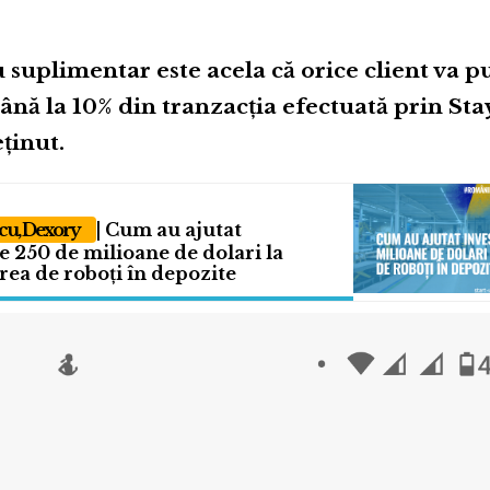
 suplimentar este acela că orice client va p
nă la 10% din tranzacția efectuată prin Stay
ținut.
cu, Dexory
| Cum au ajutat
de 250 de milioane de dolari la
ea de roboți în depozite