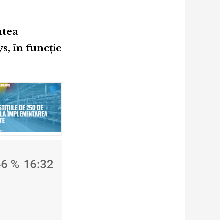
utea
s, în funcție