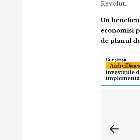
Revolut.
Un beneficiu
economisi pâ
de planul de
Andrei Dănes
investițiile 
implementar