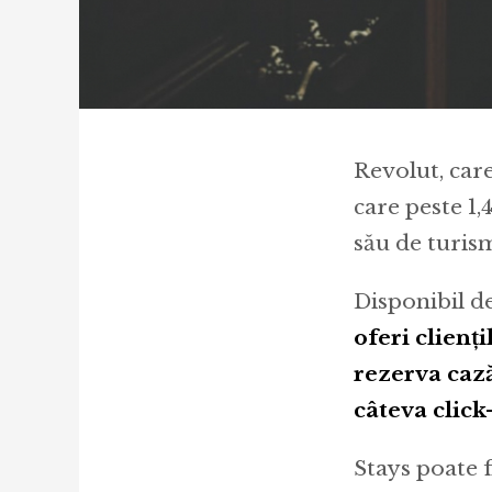
Revolut, care
care peste 1,
său de turism
Disponibil d
oferi clienț
rezerva cazăr
câteva click-
Stays poate f