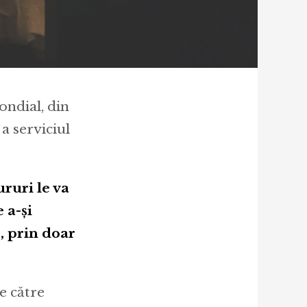
ondial, din
a serviciul
ururi le va
 a-și
e, prin doar
re către