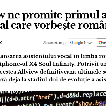
w ne promite primul a
ual care vorbește româ
de
Ad
Abonează-te pe
lansarea asistentului vocal în limba ro
tphone-ul X4 Soul Infinity. Potrivit 
acestea Allview definitivează ultimele 
ză deja la stadiul doi de evoluție a asi