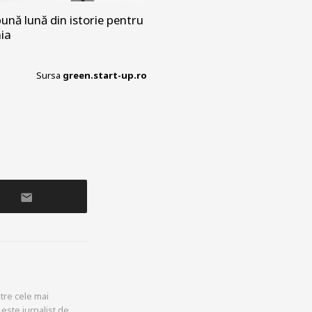
ună lună din istorie pentru
nia
Sursa
green.start-up.ro
tre cele mai
este jurnalist de