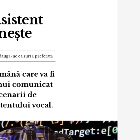
sistent
nește
augă-ne ca sursă preferată
mână care va fi
unui comunicat
scenarii de
stentului vocal.