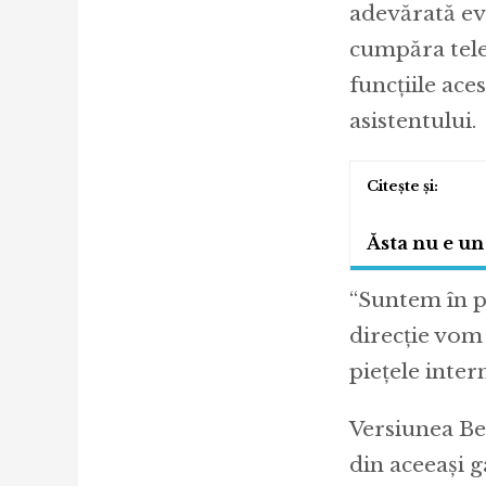
adevărată evo
cumpăra tele
funcțiile ace
asistentului.
Ăsta nu e un
“Suntem în p
direcție vom 
piețele inter
Versiunea Bet
din aceeași 