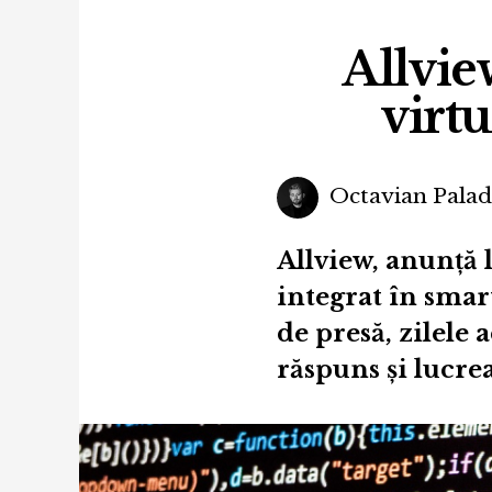
Allvie
virt
Octavian Pala
Allview, anunță 
integrat în smar
de presă, zilele 
răspuns și lucrea