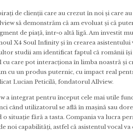
rați de clienții care au crezut în noi și care 
lview să demonstrăm că am evoluat și că put
gment de piață, într-o altă ligă. Am investit 
 noul X4 Soul Infinity și în crearea asistentului 
tor studii am identificat faptul că românii îș
l cu care pot interacționa în limba noastră și 
nim cu un produs puternic, cu impact real pent
plicat Lucian Peticilă, fondatorul Allview.
w a integrat pentru început cele mai utile funcț
ci când utilizatorul se află în mașină sau dore
d o situație fără a tasta. Compania va lucra pe
e noi capabilități, astfel că asistentul vocal v