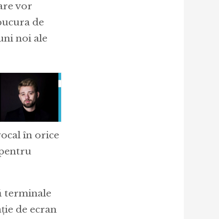
care vor
 bucura de
uni noi ale
ocal în orice
 pentru
ă terminale
ție de ecran