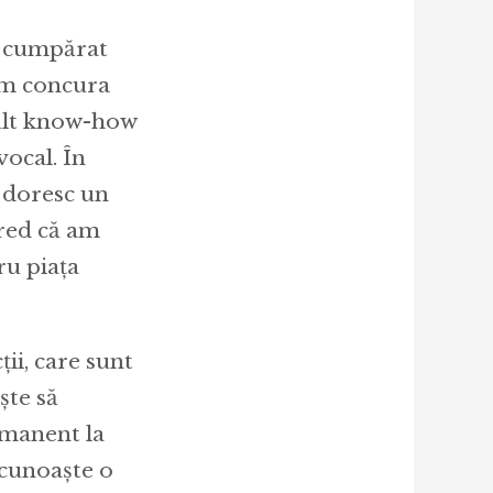
au cumpărat
em concura
mult know-how
vocal. În
i doresc un
cred că am
ru piața
ii, care sunt
ște să
rmanent la
a cunoaște o