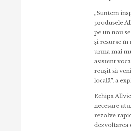
„Suntem inspi
produsele Al
pe un nou se
și resurse în
urma mai mul
asistent voca
reușit să ve
locală”, a ex
Echipa Allvie
necesare atun
rezolve rapi
dezvoltarea d