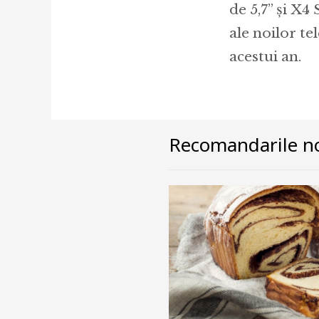
de 5,7” și X4
ale noilor t
acestui an.
Recomandarile no