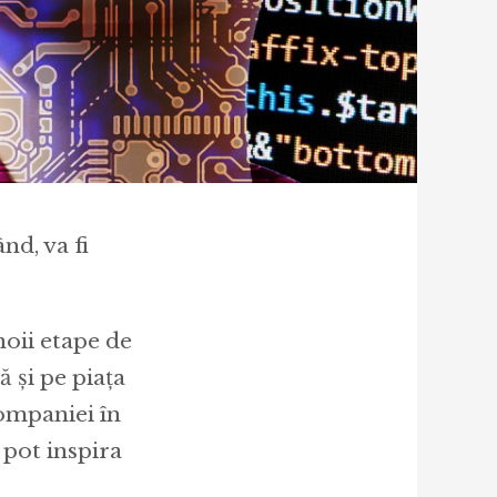
nd, va fi
noii etape de
 și pe piața
companiei în
 pot inspira