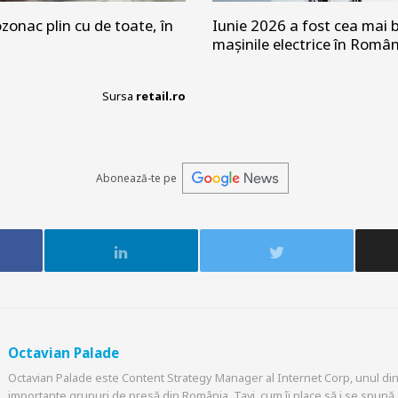
zonac plin cu de toate, în
Iunie 2026 a fost cea mai b
mașinile electrice în Româ
Sursa
retail.ro
Abonează-te pe
Octavian Palade
Octavian Palade este Content Strategy Manager al Internet Corp, unul din
importante grupuri de presă din România. Tavi, cum îi place să i se spună, 