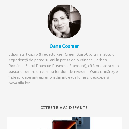
Oana Coșman
Editor start-up.ro & redactor-șef Green Start-Up, jurnalist cu o
experiență de peste 18 ani în presa de business (Forbes
România, Ziarul Financiar, Business Standard), călător avid și cu o
pasiune pentru unicorni și fonduri de investiții, Oana urmărește
îndeaproape antreprenorii din întreaga lume și descoperă
poveștile lor.
CITESTE MAI DEPARTE: