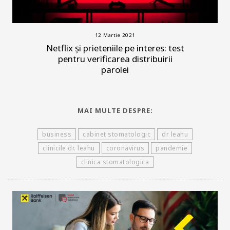
12 Martie 2021
Netflix și prieteniile pe interes: test
pentru verificarea distribuirii
parolei
MAI MULTE DESPRE:
business
cabinet stomatologic
dr leahu
clinicile dr. leahu
coronavirus
pandemie
clinica stomatologica