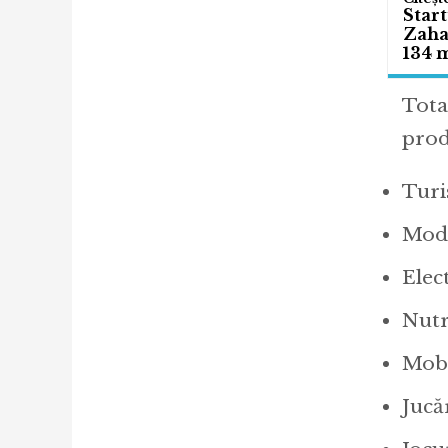
Start
Zahar
134 m
Tota
prod
Turi
Modă
Elec
Nutri
Mobil
Jucă