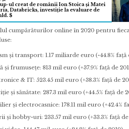
up-ul creat de românii Ion Stoica și Matei
ia, Databricks, investiție la evaluare de
ld. $
lul cumpărăturilor online în 2020 pentru fiec
use:
sm și transport: 1.17 miliarde euro (-44.8% față
 și frumusețe: 813 mil euro (+37.9% față de 201
tronice & IT: 523.45 mil euro (+38.3% față de 20
ție și sănătate: 287.3 mil euro (+44.5% față de 
ier și electrocasnice: 178.11 mil euro (+42.4% f
rii și hobby-uri: 233.57 mil euro (+33.3% față de