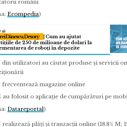
izatorii români
sa:
Ecompedia
)
ei Dănescu, Dexory
| Cum au ajutat
tițiile de 250 de milioane de dolari la
ementarea de roboți în depozite
% din utilizatori au căutat produse și servicii o
ziționării
% frecventează magazine online
% au folosit o aplicație de cumpărături pe mobi
sa:
Datareportal
)
 realizează plăți și tranzacții online (18.8% M; 