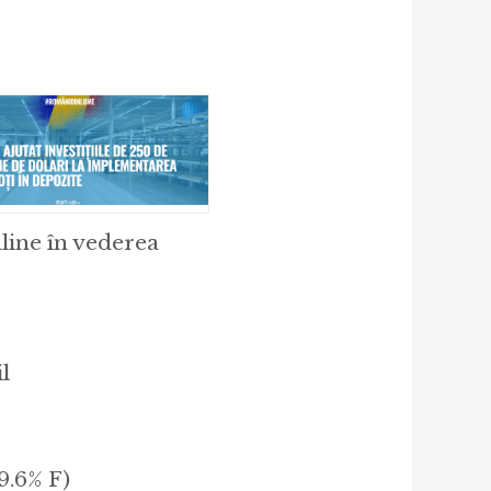
nline în vederea
l
19.6% F)