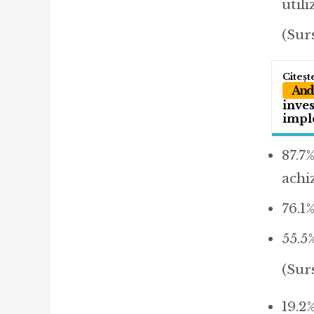
util
(Sur
Andr
inves
impl
87.7
achi
76.1
55.5
(Sur
19.2%