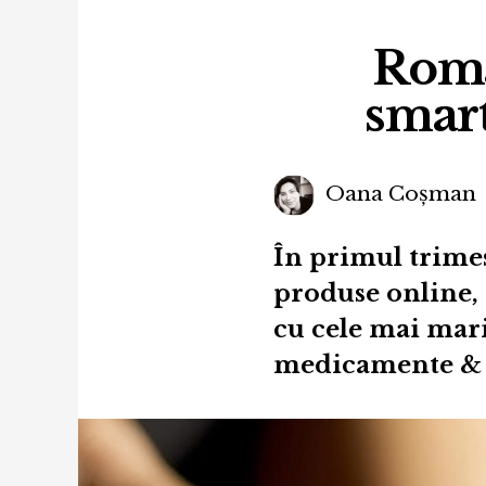
Româ
smar
Oana Coșman
În primul trime
produse online,
cu cele mai mari 
medicamente & s