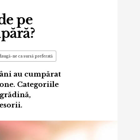
de pe
pără?
augă-ne ca sursă preferată
mâni au cumpărat
ne. Categoriile
 grădină,
sorii.