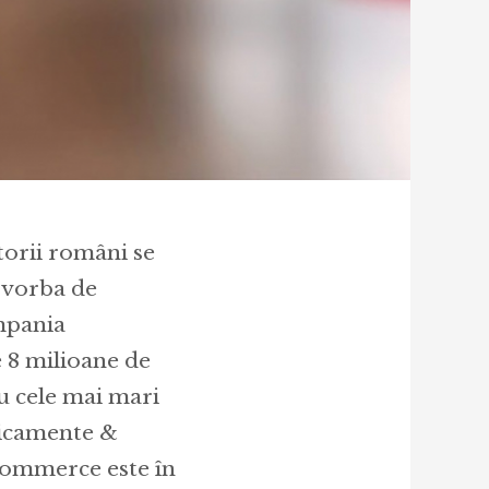
torii români se
 vorba de
mpania
e 8 milioane de
u cele mai mari
edicamente &
commerce este în