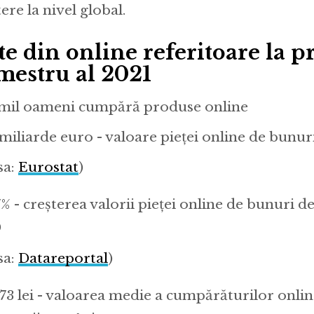
ere la nivel global.
te din online referitoare la p
imestru al 2021
 mil oameni cumpără produse online
 miliarde euro - valoare pieței online de bunu
sa:
Eurostat
)
7% - creșterea valorii pieței online de bunuri 
0
sa:
Datareportal
)
,73 lei - valoarea medie a cumpărăturilor onli