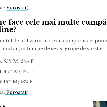
sa:
Eurostat
)
ne face cele mai multe cumpă
line?
entul de utilizatori care au cumpărat cel puti
timul an, în funcție de sex și grupe de vărstă:
4: 53% M; 54% F
4: 46% M; 47% F
4: 15% M; 13% F
sa:
Eurostat
)