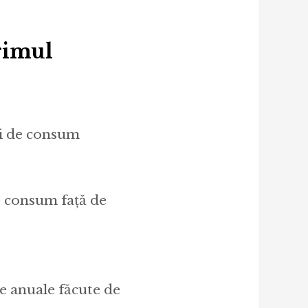
rimul
ri de consum
de consum față de
ne anuale făcute de