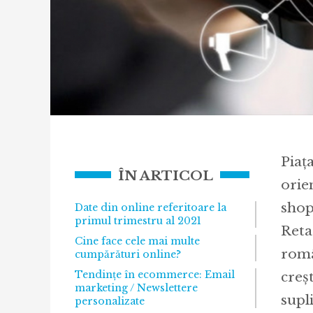
Piaț
ÎN ARTICOL
orie
shop
Date din online referitoare la
primul trimestru al 2021
Reta
Cine face cele mai multe
româ
cumpărături online?
Tendințe în ecommerce: Email
creș
marketing / Newslettere
supl
personalizate