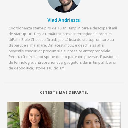
Vlad Andriescu
Coordonează start-up.ro de 10 ani, timp în care a descoperit mii
de startup-uri. Deși a urmărit succese internaționale precum
UiPath, Bible Chat sau Druid, știe că lista de startup-uri care au
dispărut e și mai mare. Din acest motiv, e deschis să afle
poveștile eșecurilor, precum și a succeselor antreprenoriale.
Pentru că cifrele pot spune doar o parte din poveste. E pasionat
de tehnologie, antreprenoriat și gadgeturi, dar în timpul liber și
de geopolitică, istorie sau ciclism.
CITESTE MAI DEPARTE: