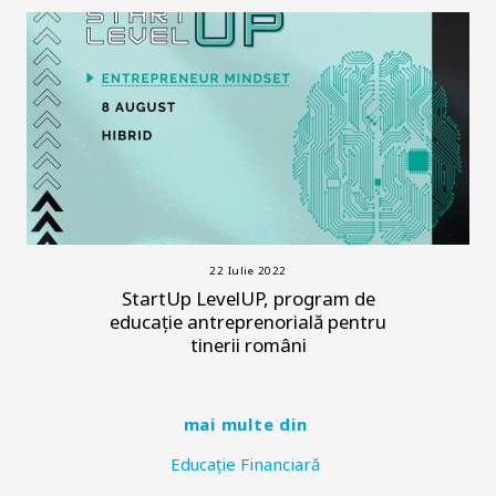
22 Iulie 2022
StartUp LevelUP, program de
educație antreprenorială pentru
tinerii români
mai multe din
Educație Financiară