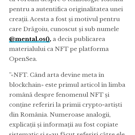
pentru a autentifica originalitatea unei
creații. Acesta a fost și motivul pentru
care Drăgoiu, cunoscut și sub numele
@mental.os()
,
a decis publicarea
materialului ca NFT pe platforma
OpenSea.
”«NFT. Când arta devine meta în
blockchain» este primul articol în limba
română despre fenomenul NFT și
conține referiri la primii crypto-artiști
din România. Numeroase analogii,
explicații și informații au fost copiate
sistematic și s-au făcut referiri către ele