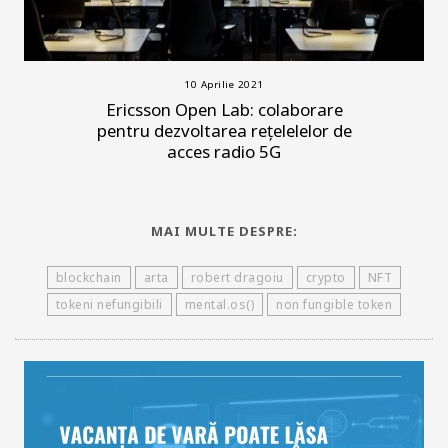
10 Aprilie 2021
Ericsson Open Lab: colaborare
pentru dezvoltarea rețelelelor de
acces radio 5G
MAI MULTE DESPRE:
blockchain
arta
robert dragoiu
crypto
NFT
tokeni nefungibili
mental.os()
non fungible token