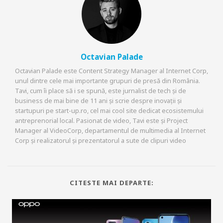
Octavian Palade
Octavian Palade este Content Strategy Manager al Internet Corp,
unul dintre cele mai importante grupuri de presă din România.
Tavi, cum îi place să i se spună, este jurnalist de tech și de
business de mai bine de 11 ani și scrie despre inovații și
startupuri pe start-up.ro, cel mai cool site dedicat ecosistemului
antreprenorial local. Pasionat de video, Tavi este și Project
Manager al VideoCorp, departamentul de multimedia al Internet
Corp și realizatorul și prezentatorul a sute de clipuri video
CITESTE MAI DEPARTE: