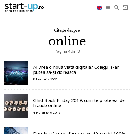
Citește despre
online
Pagina 4 din 8
Ai vrea o nouă viață digitală? Colegul s-ar
putea să-și dorească
8 Ianuarie 2020
Ghid Black Friday 2019: cum te protejezi de
fraude online
4 Noiembrie 2019
Decolează spre afacerea visată: credit 100%