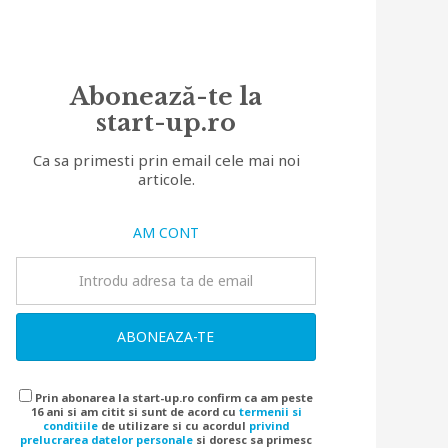
Abonează-te la
start-up.ro
Ca sa primesti prin email cele mai noi
articole.
AM CONT
ABONEAZA-TE
Prin abonarea la start-up.ro confirm ca am peste
16 ani si am citit si sunt de acord cu
termenii si
conditiile
de utilizare si cu acordul
privind
prelucrarea datelor personale
si doresc sa primesc