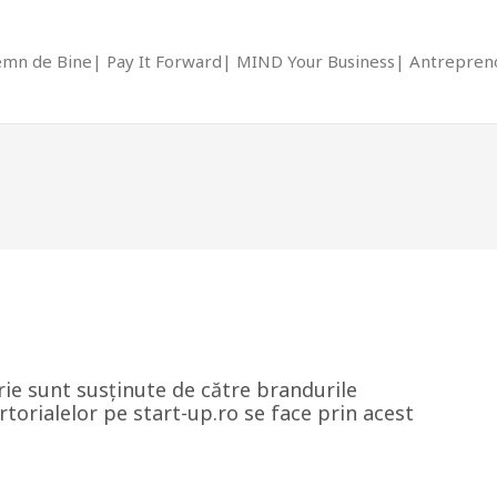
emn de Bine
Pay It Forward
MIND Your Business
Antrepreno
rie sunt susținute de către brandurile
torialelor pe start-up.ro se face prin acest