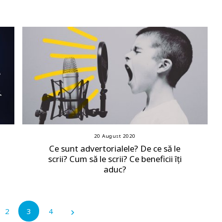
20 August 2020
Ce sunt advertorialele? De ce să le
scrii? Cum să le scrii? Ce beneficii îți
aduc?
2
3
4